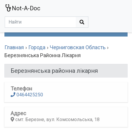
Not-A-Doc
МЕНЮ
Болезни
Действующие Вещества
Медучереждения
Препараты
Симптомы
Статьи
Термины
Специализации
Главная
Города
Черниговская Область
Березнянська Районна Лікарня
Березнянська районна лікарня
Телефон
0464425250
Адрес
смт. Березне, вул. Комсомольська, 18