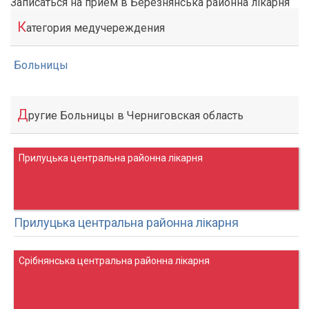
Записаться на прием в Березнянська районна лікарня
К
атегория медучереждения
Больницы
Д
ругие Больницы в Черниговская область
Прилуцька центральна районна лікарня
Прилуцька центральна районна лікарня
Срібнянська центральна районна лікарня