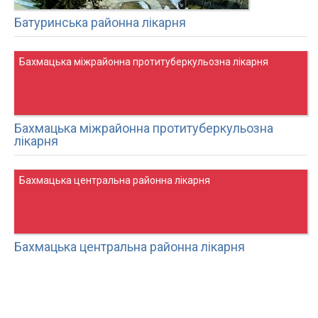
Батуринська районна лікарня
Бахмацька міжрайонна протитуберкульозна лікарня
Бахмацька міжрайонна протитуберкульозна
лікарня
Бахмацька центральна районна лікарня
Бахмацька центральна районна лікарня