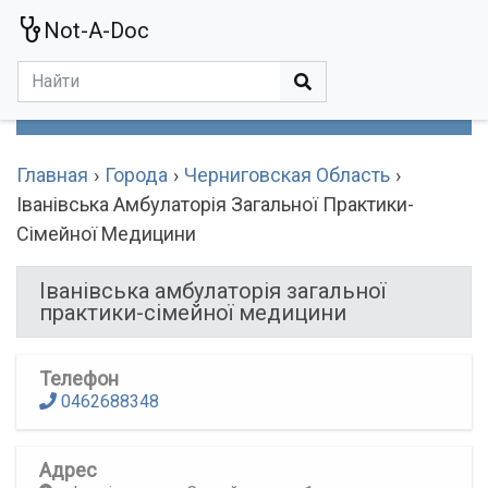
Not-A-Doc
МЕНЮ
Болезни
Действующие Вещества
Медучереждения
Препараты
Симптомы
Статьи
Термины
Специализации
Главная
Города
Черниговская Область
Іванівська Амбулаторія Загальної Практики-
Сімейної Медицини
Іванівська амбулаторія загальної
практики-сімейної медицини
Телефон
0462688348
Адрес