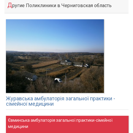
Д
ругие Поликлиники в Черниговская область
Журавська амбулаторія загальної практики -
сімейної медицини
Євминська амбулаторія загальної практики-сімейної
медицини