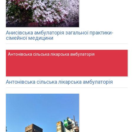
Анисівська амбулаторія загальної практики-
сімейної медицини
Антонівська сільська лікарська амбулаторія
Антонівська сільська лікарська амбулаторія