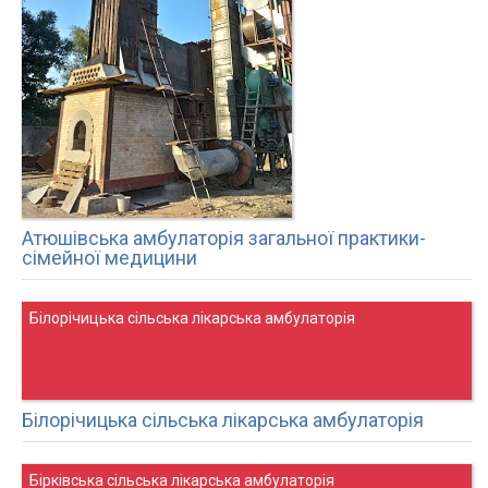
Атюшівська амбулаторія загальної практики-
сімейної медицини
Білорічицька сільська лікарська амбулаторія
Білорічицька сільська лікарська амбулаторія
Бірківська сільська лікарська амбулаторія