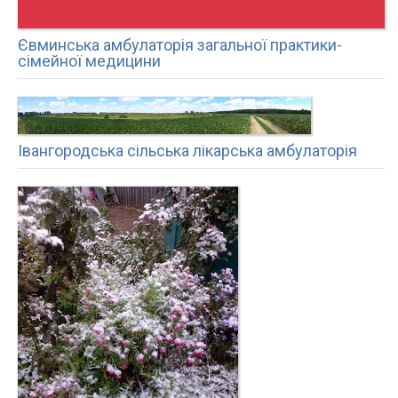
Євминська амбулаторія загальної практики-
сімейної медицини
Івангородська сільська лікарська амбулаторія