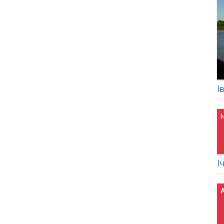
І
І
А