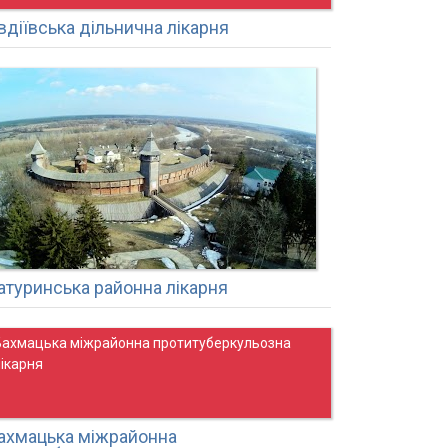
вдіївська дільнична лікарня
атуринська районна лікарня
Бахмацька міжрайонна протитуберкульозна
лікарня
ахмацька міжрайонна