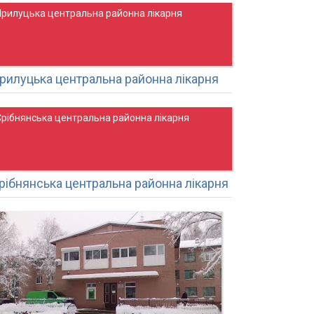
Прилуцька центральна районна лікарня
рилуцька центральна районна лікарня
Срібнянська центральна районна лікарня
рібнянська центральна районна лікарня