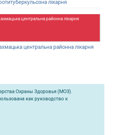
ротитуберкульозна лікарня
Бахмацька центральна районна лікарня
ахмацька центральна районна лікарня
ерства Охраны Здоровья (МОЗ).
ользована как руководство к