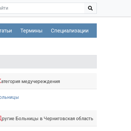
татьи
Термины
Специализации
К
атегория медучереждения
ольницы
Д
ругие Больницы в Черниговская область