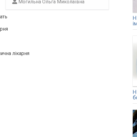
Могильна Ольга Миколаївна
ать
Н
і
арня
ична лікарня
Н
б