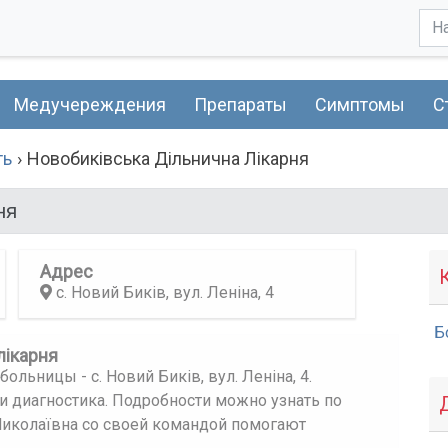
Медучереждения
Препараты
Симптомы
С
ть
Новобиківська Дільнична Лікарня
ня
Адрес
с. Новий Биків, вул. Леніна, 4
Б
лікарня
ольницы - с. Новий Биків, вул. Леніна, 4.
 и диагностика. Подробности можно узнать по
Миколаївна со своей командой помогают