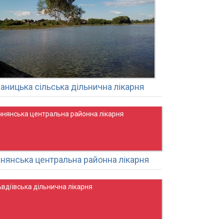
ваницька сільська дільнична лікарня
Ічнянська центральна районна лікарня
чнянська центральна районна лікарня
вдіївська дільнична лікарня