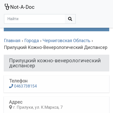
Not-A-Doc
МЕНЮ
Болезни
Действующие Вещества
Медучереждения
Препараты
Симптомы
Статьи
Термины
Специализации
Главная
Города
Черниговская Область
Прилуцкий Кожно-Венерологический Диспансер
Прилуцкий кожно-венерологический
диспансер
Телефон
0463738154
Адрес
г. Прилуки, ул. К.Маркса, 7