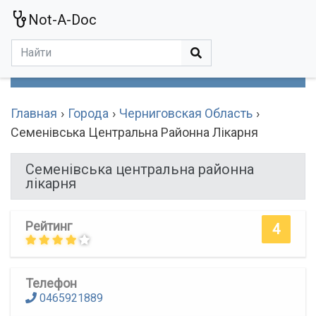
Not-A-Doc
МЕНЮ
Болезни
Действующие Вещества
Медучереждения
Препараты
Симптомы
Статьи
Термины
Специализации
Главная
Города
Черниговская Область
Семенівська Центральна Районна Лікарня
Семенівська центральна районна
лікарня
Рейтинг
4
Телефон
0465921889