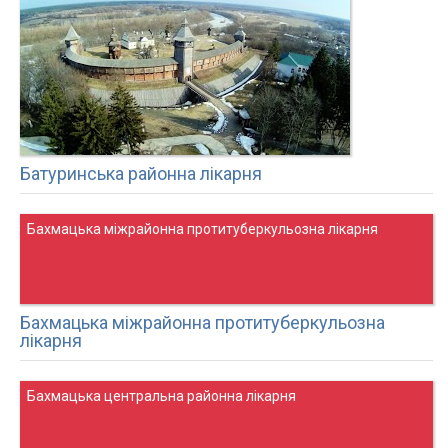
Батуринська районна лікарня
Бахмацька міжрайонна протитуберкульозна лікарня
Бахмацька міжрайонна протитуберкульозна
лікарня
Бахмацька центральна районна лікарня