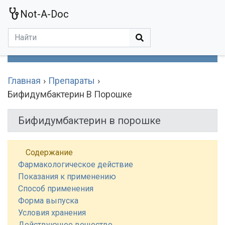
Not-A-Doc
МЕНЮ
Болезни
Действующие Вещества
Медучереждения
Препараты
Симптомы
Статьи
Термины
Специализации
Главная
Препараты
Бифидумбактерин В Порошке
Бифидумбактерин в порошке
Содержание
Фармакологическое действие
Показания к применению
Способ применения
Форма выпуска
Условия хранения
Действующее вещество