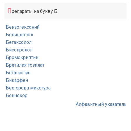
П
репараты на букву Б
Бензогексоний
Бопиндолол
Бетаксолол
Бисопролол
Бромокриптин
Бретилия тозилат
Бетагистин
Бикарфен
Бехтерева микстура
Боннекор
Алфавитный указатель