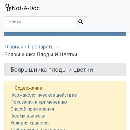
Not-A-Doc
МЕНЮ
Болезни
Действующие Вещества
Медучереждения
Препараты
Симптомы
Статьи
Термины
Специализации
Главная
Препараты
Боярышника Плоды И Цветки
Боярышника плоды и цветки
Содержание
Фармакологическое действие
Показания к применению
Способ применения
Форма выпуска
Условия хранения
Действующее вещество