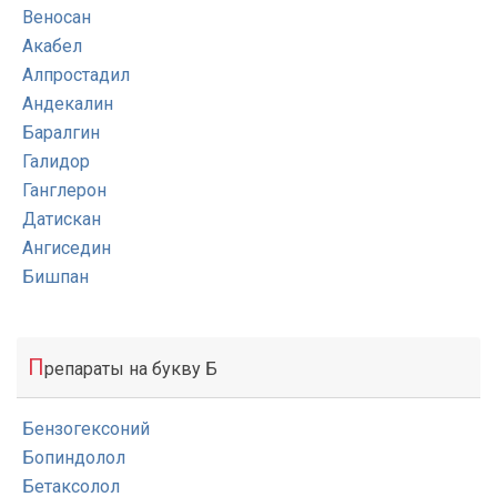
Веносан
Акабел
Алпростадил
Андекалин
Баралгин
Галидор
Ганглерон
Датискан
Ангиседин
Бишпан
П
репараты на букву Б
Бензогексоний
Бопиндолол
Бетаксолол