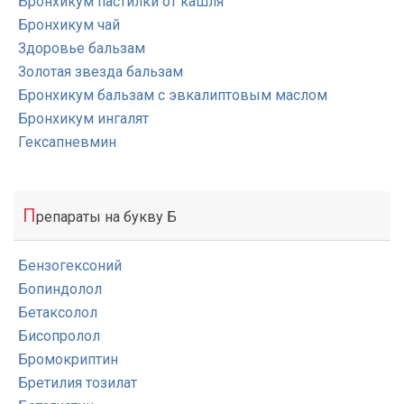
Бронхикум пастилки от кашля
Бронхикум чай
Здоровье бальзам
Золотая звезда бальзам
Бронхикум бальзам с эвкалиптовым маслом
Бронхикум ингалят
Гексапневмин
П
репараты на букву Б
Бензогексоний
Бопиндолол
Бетаксолол
Бисопролол
Бромокриптин
Бретилия тозилат