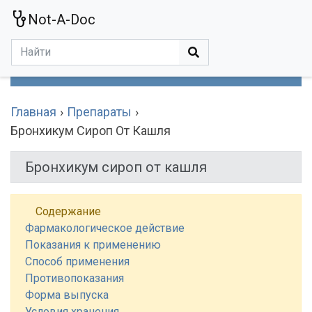
Not-A-Doc
МЕНЮ
Болезни
Действующие Вещества
Медучереждения
Препараты
Симптомы
Статьи
Термины
Специализации
Главная
Препараты
Бронхикум Сироп От Кашля
Бронхикум сироп от кашля
Содержание
Фармакологическое действие
Показания к применению
Способ применения
Противопоказания
Форма выпуска
Условия хранения