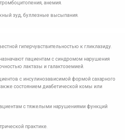
 тромбоцитопения, анемия.
жный зуд, буллезные высыпания.
вестной гиперчувствительностью к гликлазиду.
 назначают пациентам с синдромом нарушения
очностью лактазы и галактоземией.
ациентов с инсулинозависимой формой сахарного
также состоянием диабетической комы или
пациентам с тяжелыми нарушениями функций
трической практике.