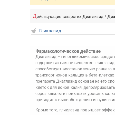
Д
ействующие вещества Диаглизид / Ди
Гликлазид
Фармакологическое действие
Диаглизид – гипогликемическое средст
содержит активное вещество гликлазид
способствует восстановлению раннего п
транспорт ионов кальция в бета-клетка
препарата Диаглизид основан на его сп
клеток для ионов калия, деполяризоват
через каналы и повышать уровень кальци
приводит к высвобождению инсулина из
Кроме того, гликлазид повышает эффек