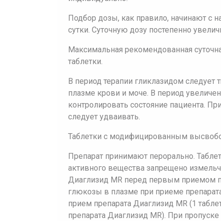
Подбор дозы, как правило, начинают с н
сутки. Суточную дозу постепенно увели
Максимальная рекомендованная суточная
таблетки.
В период терапии гликлазидом следует 
плазме крови и моче. В период увеличе
контролировать состояние пациента. П
следует удваивать.
Таблетки с модифицированным высвоб
Препарат принимают перорально. Табл
активного вещества запрещено измельч
Диаглизид MR перед первым приемом пи
глюкозы в плазме при приеме препарат
прием препарата Диаглизид MR (1 табле
препарата Диаглизид MR). При пропуске