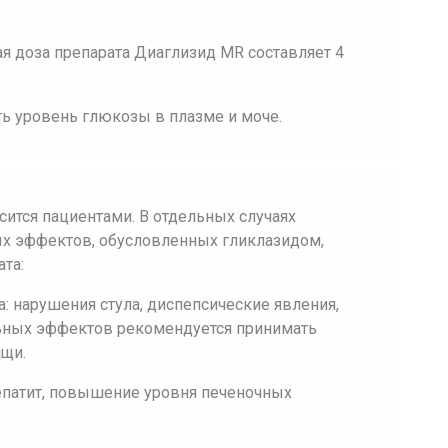
я доза препарата Диаглизид MR составляет 4
ть уровень глюкозы в плазме и моче.
сится пациентами. В отдельных случаях
х эффектов, обусловленных гликлазидом,
та:
: нарушения стула, диспепсические явления,
льных эффектов рекомендуется принимать
ищи.
епатит, повышение уровня печеночных