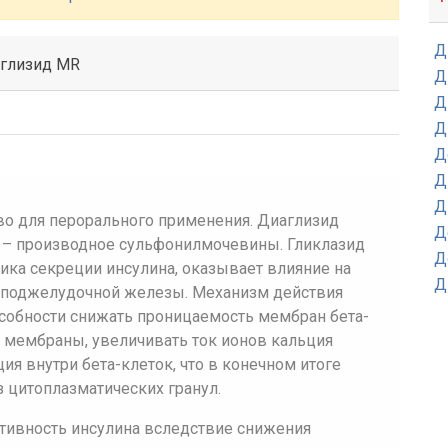
Д
аглизид MR
Д
Д
Д
Д
Д
Д
во для перорального применения. Диаглизид
Д
 – производное сульфонилмочевины. Гликлазид
Д
ика секреции инсулина, оказывает влияние на
Д
х поджелудочной железы. Механизм действия
особности снижать проницаемость мембран бета-
ь мембраны, увеличивать ток ионов кальция
я внутри бета-клеток, что в конечном итоге
 цитоплазматических гранул.
тивность инсулина вследствие снижения