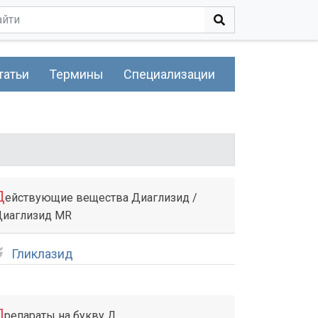
татьи
Термины
Специализации
Д
ействующие вещества Диаглизид /
Диаглизид MR
Гликлазид
П
репараты на букву Д