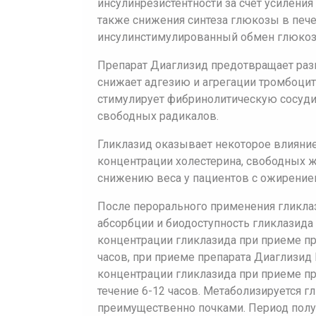
инсулинрезистентности за счет усилени
также снижения синтеза глюкозы в пече
инсулинстимулированный обмен глюкозы
Препарат Диаглизид предотвращает раз
снижает адгезию и агрегации тромбоцит
стимулирует фибринолитическую сосудис
свободных радикалов.
Гликлазид оказывает некоторое влияни
концентрации холестерина, свободных ж
снижению веса у пациентов с ожирение
После перорального применения гликлаз
абсорбции и биодоступность гликлазида
концентрации гликлазида при приеме пр
часов, при приеме препарата Диаглизид 
концентрации гликлазида при приеме п
течение 6-12 часов. Метаболизируется г
преимущественно почками. Период полув