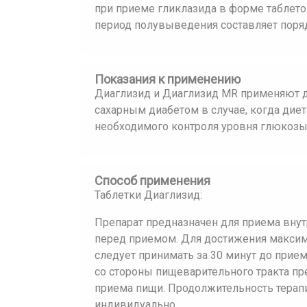
при приеме гликлазида в форме табле
период полувыведения составляет поряд
Показания к применению
Диаглизид и Диаглизид MR применяют д
сахарным диабетом в случае, когда дие
необходимого контроля уровня глюкозы
Способ применения
Таблетки Диаглизид:
Препарат предназначен для приема внутр
перед приемом. Для достижения максим
следует принимать за 30 минут до прие
со стороны пищеварительного тракта п
приема пищи. Продолжительность терапи
индивидуально.