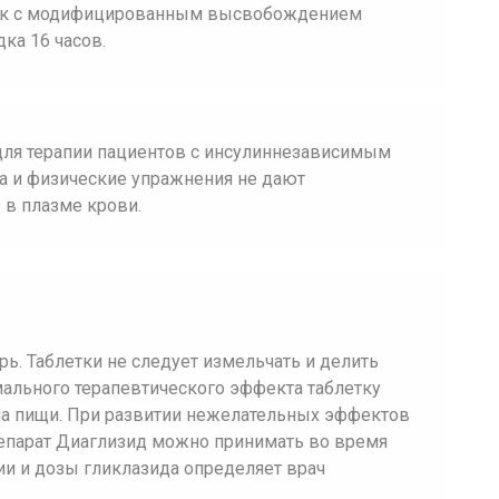
ток с модифицированным высвобождением
ка 16 часов.
ля терапии пациентов с инсулиннезависимым
та и физические упражнения не дают
 в плазме крови.
ь. Таблетки не следует измельчать и делить
ального терапевтического эффекта таблетку
ма пищи. При развитии нежелательных эффектов
репарат Диаглизид можно принимать во время
и и дозы гликлазида определяет врач