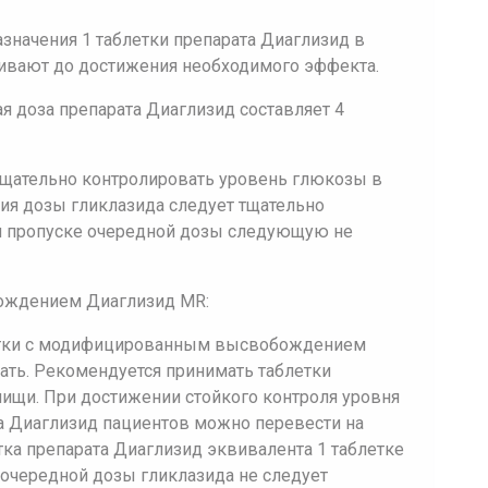
азначения 1 таблетки препарата Диаглизид в
чивают до достижения необходимого эффекта.
 доза препарата Диаглизид составляет 4
тщательно контролировать уровень глюкозы в
ния дозы гликлазида следует тщательно
ри пропуске очередной дозы следующую не
ождением Диаглизид MR:
етки с модифицированным высвобождением
ать. Рекомендуется принимать таблетки
щи. При достижении стойкого контроля уровня
а Диаглизид пациентов можно перевести на
тка препарата Диаглизид эквивалента 1 таблетке
 очередной дозы гликлазида не следует