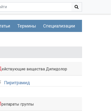
татьи
Термины
Специализации
Д
ействующие вещества Дипидолор
Пиритрамид
П
репараты группы