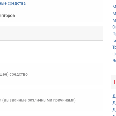
ные средства
М
М
епторов
М
О
П
Г
Т
Ф
Э
щее) средство.
Д
и (вызванные различными причинами).
Д
Д