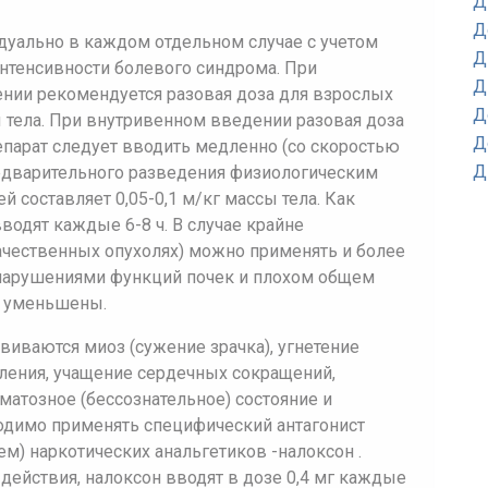
Д
Д
дуально в каждом отдельном случае с учетом
Д
интенсивности болевого синдрома. При
Д
ии рекомендуется разовая доза для взрослых
Д
сы тела. При внутривенном введении разовая доза
Д
репарат следует вводить медленно (со скоростью
Д
редварительного разведения физиологическим
ей составляет 0,05-0,1 м/кг массы тела. Как
водят каждые 6-8 ч. В случае крайне
ачественных опухолях) можно применять и более
 нарушениями функций почек и плохом общем
ь уменьшены.
виваются миоз (сужение зрачка), угнетение
ления, учащение сердечных сокращений,
матозное (бессознательное) состояние и
ходимо применять специфический антагонист
) наркотических анальгетиков -налоксон .
ействия, налоксон вводят в дозе 0,4 мг каждые