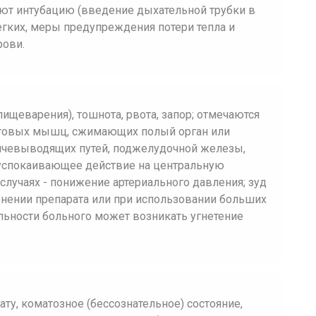
яют интубацию (введение дыхательной трубки в
гких, меры предупреждения потери тепла и
ови.
ищеварения), тошнота, рвота, запор; отмечаются
руговых мышц, сжимающих полый орган или
лчевыводящих путей, поджелудочной железы,
успокаивающее действие на центральную
 случаях - понижение артериального давления; зуд
нении препарата или при использовании больших
льности больного может возникать угнетение
ту, коматозное (бессознательное) состояние,