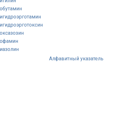
итилин
обутамин
игидроэрготамин
игидроэрготоксин
оксазозин
офамин
иазолин
Алфавитный указатель