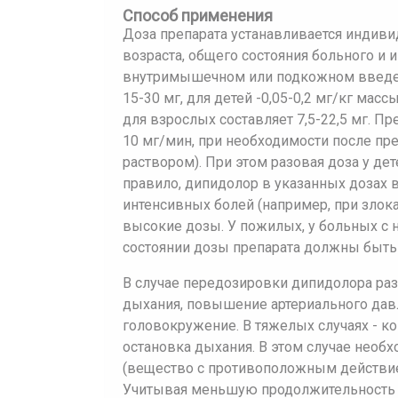
Способ применения
Доза препарата устанавливается индиви
возраста, общего состояния больного и 
внутримышечном или подкожном введен
15-30 мг, для детей -0,05-0,2 мг/кг мас
для взрослых составляет 7,5-22,5 мг. П
10 мг/мин, при необходимости после п
раствором). При этом разовая доза у дет
правило, дипидолор в указанных дозах в
интенсивных болей (например, при злок
высокие дозы. У пожилых, у больных с
состоянии дозы препарата должны быт
В случае передозировки дипидолора раз
дыхания, повышение артериального дав
головокружение. В тяжелых случаях - ко
остановка дыхания. В этом случае необ
(вещество с противоположным действием
Учитывая меньшую продолжительность д