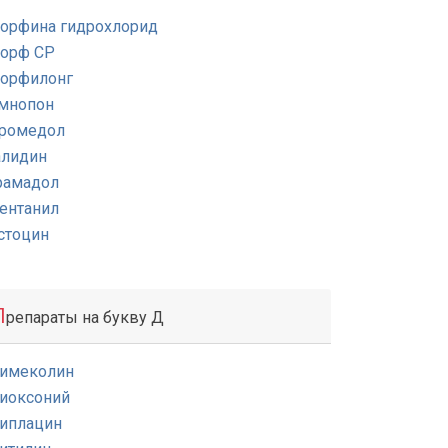
орфина гидрохлорид
орф СР
орфилонг
мнопон
ромедол
алидин
рамадол
ентанил
стоцин
П
репараты на букву Д
имеколин
иоксоний
иплацин