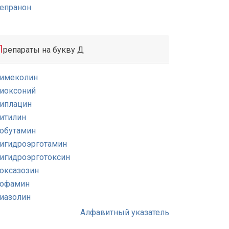
епранон
П
репараты на букву Д
имеколин
иоксоний
иплацин
итилин
обутамин
игидроэрготамин
игидроэрготоксин
оксазозин
офамин
иазолин
Алфавитный указатель