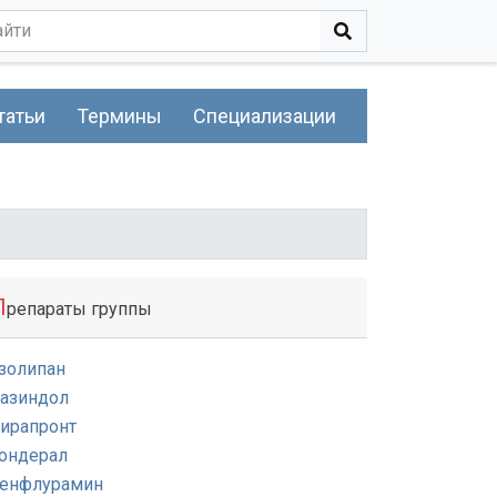
татьи
Термины
Специализации
П
репараты группы
золипан
азиндол
ирапронт
ондерал
енфлурамин