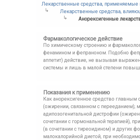
Лекарственные средства, применяемые 
Лекарственные средства, влияющ
Анорексигенные лекарст
Фармакологическое действие
По химическому строению и фармаколог
фенамином и фепраноном. Подобно фепр
аппетит) действие, не вызывая выраже
системы и лишь в малой степени повыш
Показания к применению
Как анорексигенное средство главным 
(ожирении, связанном с перееданием); 
адипозогенитальной дистрофии (ожирен
сочетании с гормональной терапией), п
(в сочетании с тиреоидином) и других ф
малокалорийной диетой, при необходимо