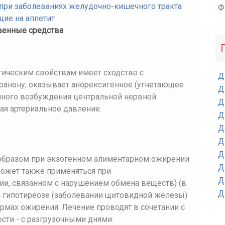
при заболеваниях желудочно-кишечного тракта
Ф
ие на аппетит
венные средства
ическим свойствам имеет сходство с
Д
анону, оказывает анорексигенное (угнетающее
Д
нного возбуждения центральной нервной
Д
ая артериальное давление.
Д
Д
Д
Д
образом при экзогенном алиментарном ожирении
Д
может также применяться при
Д
ии, связанном с нарушением обмена веществ) (в
Д
ри гипотиреозе (заболевании щитовидной железы)
ормах ожирения. Лечение проводят в сочетании с
сти - с разгрузочными днями.