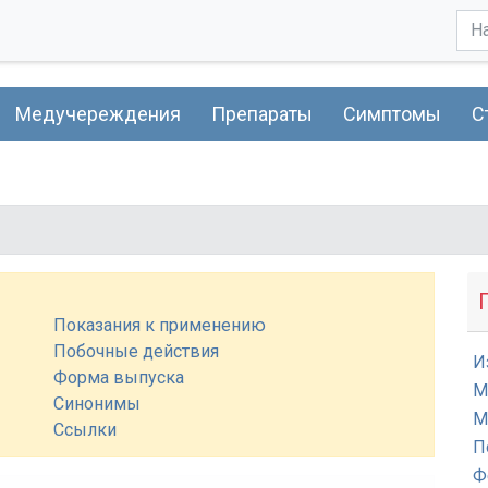
Медучереждения
Препараты
Симптомы
С
Показания к применению
Побочные действия
И
Форма выпуска
М
Синонимы
М
Ссылки
П
Ф