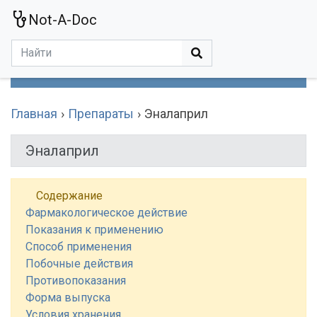
Not-A-Doc
МЕНЮ
Болезни
Действующие Вещества
Медучереждения
Препараты
Симптомы
Статьи
Термины
Специализации
Главная
Препараты
Эналаприл
Эналаприл
Содержание
Фармакологическое действие
Показания к применению
Способ применения
Побочные действия
Противопоказания
Форма выпуска
Условия хранения