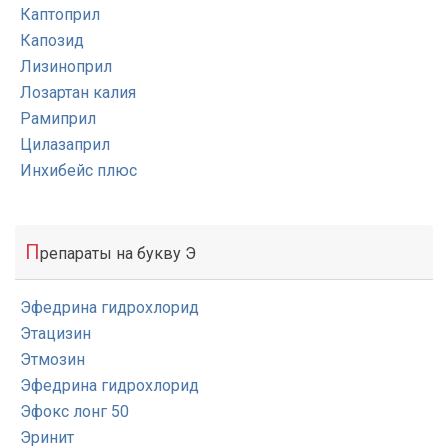
Каптоприл
Капозид
Лизиноприл
Лозартан калия
Рамиприл
Цилазаприл
Инхибейс плюс
П
репараты на букву Э
Эфедрина гидрохлорид
Этацизин
Этмозин
Эфедрина гидрохлорид
Эфокс лонг 50
Эринит