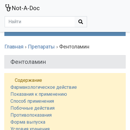
Not-A-Doc
МЕНЮ
Болезни
Действующие Вещества
Медучереждения
Препараты
Симптомы
Статьи
Термины
Специализации
Главная
Препараты
Фентоламин
Фентоламин
Содержание
Фармакологическое действие
Показания к применению
Способ применения
Побочные действия
Противопоказания
Форма выпуска
Условия хранения