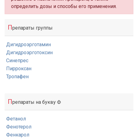
определить дозы и способы его применения.
П
репараты группы
Дигидроэрготамин
Дигидроэрготоксин
Синепрес
Пирроксан
Тропафен
П
репараты на букву Ф
Фетанол
Фенотерол
Фенкарол