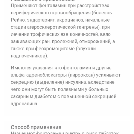
Применяют фентоламин при расстройствах
периферического кровообращения (болезнь
Рейно, эндартериит, акроцианоз, начальные
стадии атеросклеротической гангрены), при
лечении трофических язв конечностей, вяло
заживающих ран, пролежней, отморожений, а
также при феохромоцитоме (опухоли
надпочечников).
Имеются указания, что фентоламин и другие
альфа-адреноблокаторы (пирроксан) усиливают
секрецию (выделение) инсулина, вследствие
чего они могут быть полезными у больных
сахарным диабетом с повышенной секрецией
адреналина.
Способ применения
Назначают фентоламин внутрь в виде таблеток: