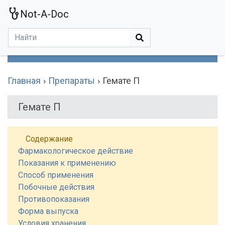
Not-A-Doc
МЕНЮ
Болезни
Действующие Вещества
Медучереждения
Препараты
Симптомы
Статьи
Термины
Специализации
Главная
Препараты
Гемате П
Гемате П
Содержание
Фармакологическое действие
Показания к применению
Способ применения
Побочные действия
Противопоказания
Форма выпуска
Условия хранения