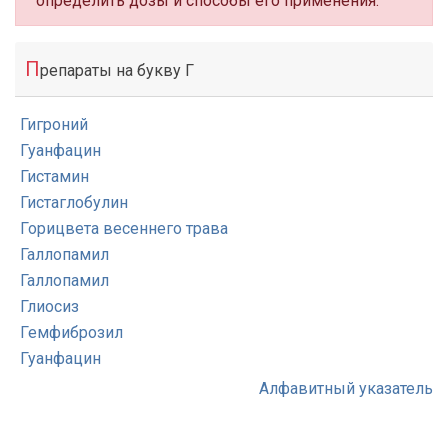
определить дозы и способы его применения.
П
репараты на букву Г
Гигроний
Гуанфацин
Гистамин
Гистаглобулин
Горицвета весеннего трава
Галлопамил
Галлопамил
Глиосиз
Гемфиброзил
Гуанфацин
Алфавитный указатель