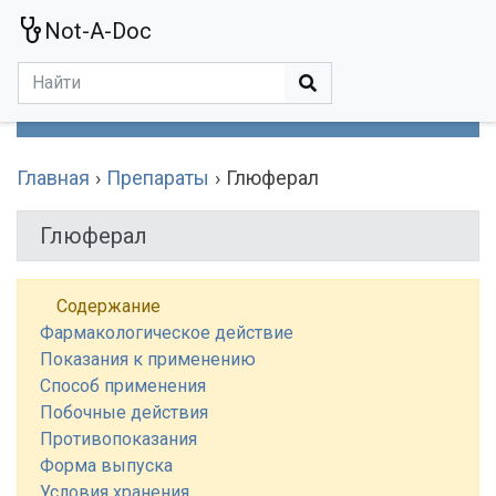
Not-A-Doc
МЕНЮ
Болезни
Действующие Вещества
Медучереждения
Препараты
Симптомы
Статьи
Термины
Специализации
Главная
Препараты
Глюферал
Глюферал
Содержание
Фармакологическое действие
Показания к применению
Способ применения
Побочные действия
Противопоказания
Форма выпуска
Условия хранения