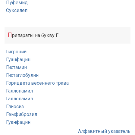
Пуфемид
Суксилеп
П
репараты на букву Г
Гигроний
Гуанфацин
Гистамин
Гистаглобулин
Горицвета весеннего трава
Галлопамил
Галлопамил
Глиосиз
Гемфиброзил
Гуанфацин
Алфавитный указатель