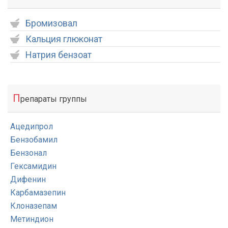
Бромизовал
Кальция глюконат
Натрия бензоат
П
репараты группы
Ацедипрол
Бензобамил
Бензонал
Гексамидин
Дифенин
Карбамазепин
Клоназепам
Метиндион