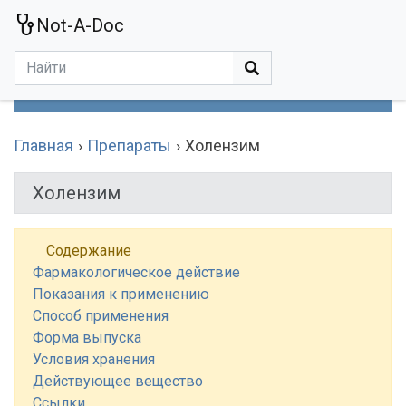
Not-A-Doc
МЕНЮ
Болезни
Действующие Вещества
Медучереждения
Препараты
Симптомы
Статьи
Термины
Специализации
Главная
Препараты
Холензим
Холензим
Содержание
Фармакологическое действие
Показания к применению
Способ применения
Форма выпуска
Условия хранения
Действующее вещество
Ссылки