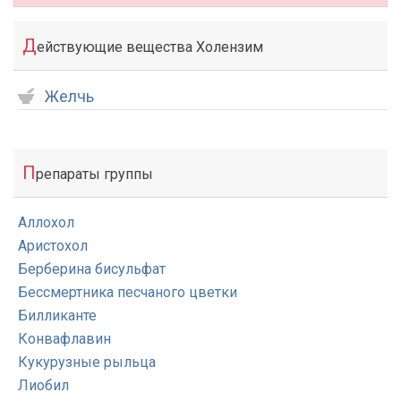
Д
ействующие вещества Холензим
Желчь
П
репараты группы
Аллохол
Аристохол
Берберина бисульфат
Бессмертника песчаного цветки
Билликанте
Конвафлавин
Кукурузные рыльца
Лиобил