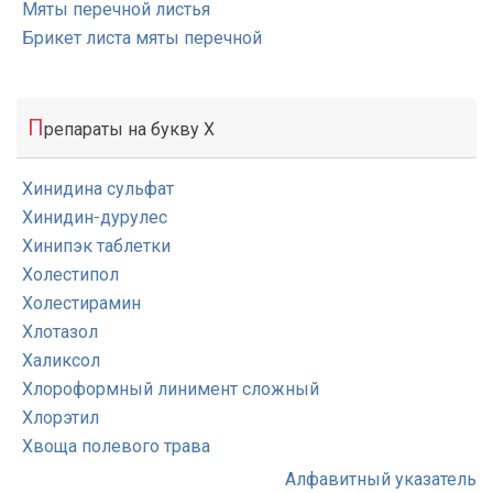
Мяты перечной листья
Брикет листа мяты перечной
П
репараты на букву Х
Хинидина сульфат
Хинидин-дурулес
Хинипэк таблетки
Холестипол
Холестирамин
Хлотазол
Халиксол
Хлороформный линимент сложный
Хлорэтил
Хвоща полевого трава
Алфавитный указатель