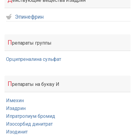
ействующие вещества Изадрин
Эпинефрин
П
репараты группы
Орципреналина сульфат
П
репараты на букву И
Имехин
Изадрин
Ипратропиум бромид
Изосорбид динитрат
Изодинит