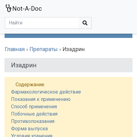
Not-A-Doc
МЕНЮ
Болезни
Действующие Вещества
Медучереждения
Препараты
Симптомы
Статьи
Термины
Специализации
Главная
Препараты
Изадрин
Изадрин
Содержание
Фармакологическое действие
Показания к применению
Способ применения
Побочные действия
Противопоказания
Форма выпуска
Условия хранения