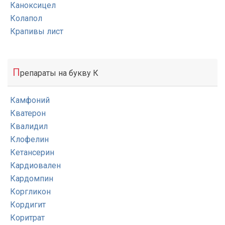
Каноксицел
Колапол
Крапивы лист
П
репараты на букву К
Камфоний
Кватерон
Квалидил
Клофелин
Кетансерин
Кардиовален
Кардомпин
Коргликон
Кордигит
Коритрат