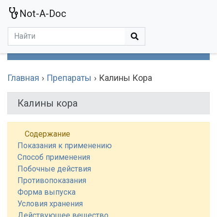
Not-A-Doc
МЕНЮ
Болезни
Действующие Вещества
Медучереждения
Препараты
Симптомы
Статьи
Термины
Специализации
Главная
Препараты
Калины Кора
Калины кора
Содержание
Показания к применению
Способ применения
Побочные действия
Противопоказания
Форма выпуска
Условия хранения
Действующее вещество