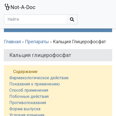
Not-A-Doc
МЕНЮ
Болезни
Действующие Вещества
Медучереждения
Препараты
Симптомы
Статьи
Термины
Специализации
Главная
Препараты
Кальция Глицерофосфат
Кальция глицерофосфат
Содержание
Фармакологическое действие
Показания к применению
Способ применения
Побочные действия
Противопоказания
Форма выпуска
Условия хранения