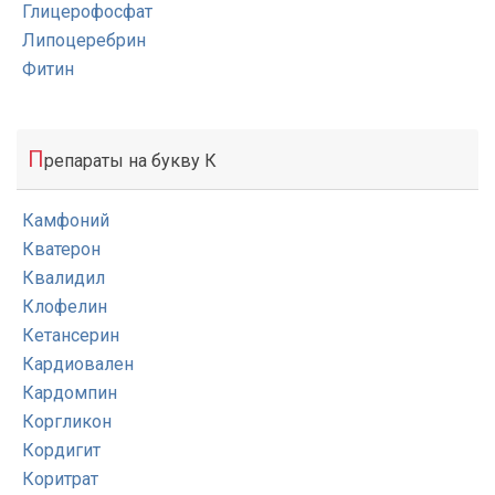
Глицерофосфат
Липоцеребрин
Фитин
П
репараты на букву К
Камфоний
Кватерон
Квалидил
Клофелин
Кетансерин
Кардиовален
Кардомпин
Коргликон
Кордигит
Коритрат