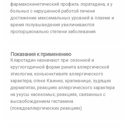
фармакокинетический профиль лоратадина, а у
больных с нарушенной работой печени
достижение максимальных уровней в плазме и
время полувыведения увеличиваются
пропорционально степени заболевания.
Показания к применению
Кларотадин назначают при: сезонной и
круглогодичной форме ринита аллергической
этиологии; конъюнктивите аллергического
характера; отеке Квинке; крапивнице; зудящих
дерматитах; реакциях аллергического характера
на укусы насекомых; реакциях, связанных с
высвобождением гистамина
(псевдоаллергических реакциях).