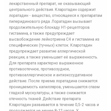
лекарственный препарат, не оказывающий
центрального действия. Кларотадин содержит
лоратадин - вещество, относящееся к препаратам
пиперидинового ряда. Лоратадин вызывает
продолжительную блокаду H1-рецепторов
гистамина, а также предупреждает
высвобождение лейкотриена C4 и гистамина из
специфических (тучных) клеток. Кларотадин
предупреждает развитие аллергической
реакции, а также уменьшает её выраженность.
Для препарата характерно выраженное
противоотечное, противозудное,
противоаллергическое и антиэкссудативное
действие. После приема лоратадина снижается
проницаемость капилляров, уменьшается спазм
гладкой мускулатуры, а также снижается
отечность тканей. Действие препарата
Кларотадин развивается в течение 0,5-2 часов и
продолжается не менее 8-12 часов. У