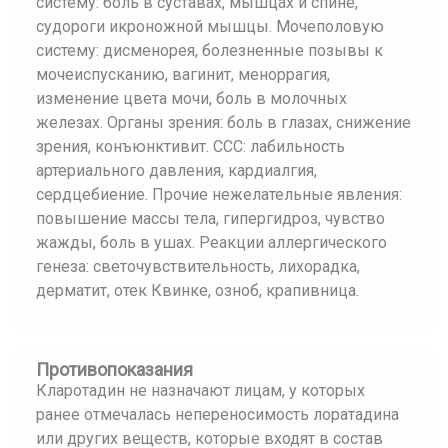
систему: боль в суставах, мышцах и спине,
судороги икроножной мышцы. Мочеполовую
систему: дисменорея, болезненные позывы к
мочеиспусканию, вагинит, меноррагия,
изменение цвета мочи, боль в молочных
железах. Органы зрения: боль в глазах, снижение
зрения, конъюнктивит. ССС: лабильность
артериального давления, кардиалгия,
сердцебиение. Прочие нежелательные явления:
повышение массы тела, гипергидроз, чувство
жажды, боль в ушах. Реакции аллергического
генеза: светочувствительность, лихорадка,
дерматит, отек Квинке, озноб, крапивница.
Противопоказания
Кларотадин не назначают лицам, у которых
ранее отмечалась непереносимость лоратадина
или других веществ, которые входят в состав