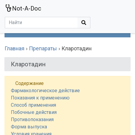
Not-A-Doc
МЕНЮ
Болезни
Действующие Вещества
Медучереждения
Препараты
Симптомы
Статьи
Термины
Специализации
Главная
Препараты
Кларотадин
Кларотадин
Содержание
Фармакологическое действие
Показания к применению
Способ применения
Побочные действия
Противопоказания
Форма выпуска
Условия хранения