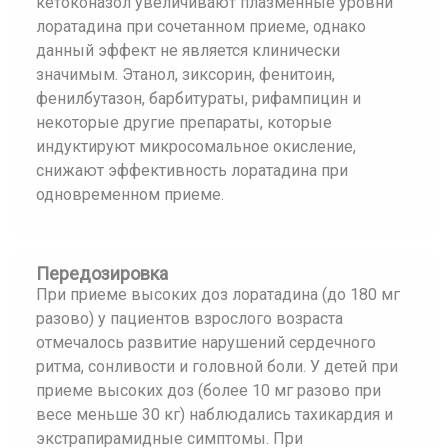
кетоконазол увеличивают плазменные уровни
лоратадина при сочетанном приеме, однако
данный эффект не является клинически
значимым. Этанол, зиксорин, фенитоин,
фенилбутазон, барбитураты, рифампицин и
некоторые другие препараты, которые
индуктируют микросомальное окисление,
снижают эффективность лоратадина при
одновременном приеме.
Передозировка
При приеме высоких доз лоратадина (до 180 мг
разово) у пациентов взрослого возраста
отмечалось развитие нарушений сердечного
ритма, сонливости и головной боли. У детей при
приеме высоких доз (более 10 мг разово при
весе меньше 30 кг) наблюдались тахикардия и
экстрапирамидные симптомы. При