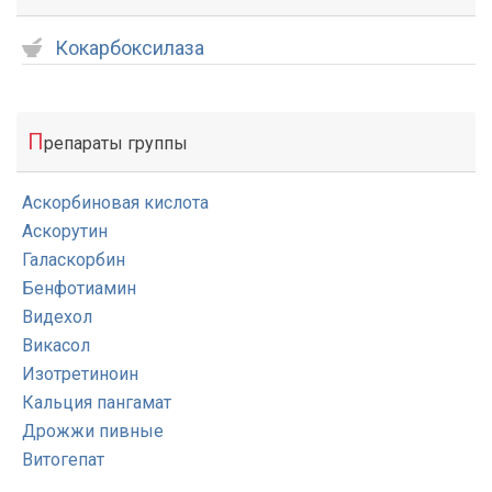
Кокарбоксилаза
П
репараты группы
Аскорбиновая кислота
Аскорутин
Галаскорбин
Бенфотиамин
Видехол
Викасол
Изотретиноин
Кальция пангамат
Дрожжи пивные
Витогепат