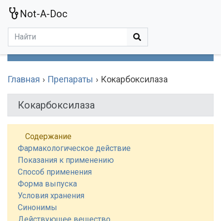
Not-A-Doc
МЕНЮ
Болезни
Действующие Вещества
Медучереждения
Препараты
Симптомы
Статьи
Термины
Специализации
Главная
Препараты
Кокарбоксилаза
Кокарбоксилаза
Содержание
Фармакологическое действие
Показания к применению
Способ применения
Форма выпуска
Условия хранения
Синонимы
Действующее вещество