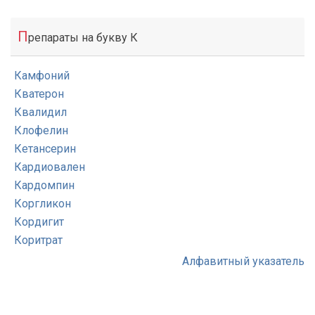
П
репараты на букву К
Камфоний
Кватерон
Квалидил
Клофелин
Кетансерин
Кардиовален
Кардомпин
Коргликон
Кордигит
Коритрат
Алфавитный указатель