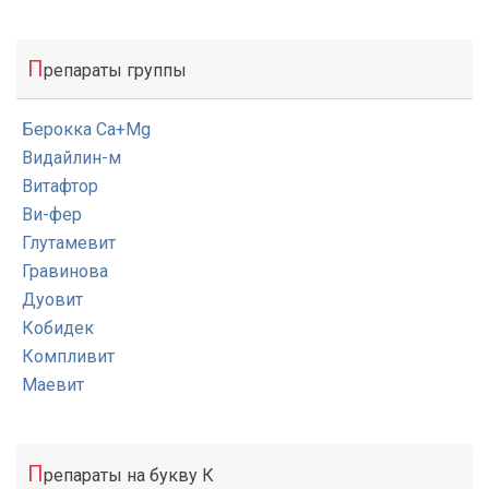
П
репараты группы
Берокка Ca+Mg
Видайлин-м
Витафтор
Ви-фер
Глутамевит
Гравинова
Дуовит
Кобидек
Компливит
Маевит
П
репараты на букву К