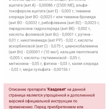
ацетата (вит.А) - 0,00086 г (2500 ME), альфа-
токоферола ацетата (вит.Е) - 0,003 г, тиамина
хлорида (вит.ВО -0,0025 г или тиамина бромида
(вит.ВО - 0,0032 г, рибофлавина (вит.В2) - 0,0025 г,
пиридоксина гидрохлорида (вит.Вб) - 0,002 г,
кислоты фолиевой (вит.Вс) - 0,0001 г, рутина -
0,01 г, никотинамида (вит.РР) - 0,02 г, кислоты
аскорбиновой (вит.С) - 0,075 г, цианокобаламина
(вит.Вп) - 0,00001 г (10 мкг), кальция пантотената
-0,005 г, кислоты глутаминовой - 0,05 г,
метионина - 0,05 г, фитина - 0,03 г, калия хлорида
- 0,02 г, меди сульфата - 0,00156 г.
Описание препарата '
Квадевит
' на данной
странице является упрощённой и дополненной
версией официальной инструкции по
применению. Перед приобретением или