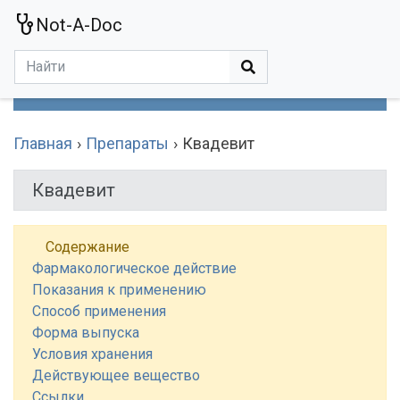
Not-A-Doc
МЕНЮ
Болезни
Действующие Вещества
Медучереждения
Препараты
Симптомы
Статьи
Термины
Специализации
Главная
Препараты
Квадевит
Квадевит
Содержание
Фармакологическое действие
Показания к применению
Способ применения
Форма выпуска
Условия хранения
Действующее вещество
Ссылки