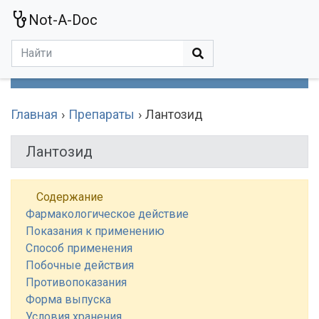
Not-A-Doc
МЕНЮ
Болезни
Действующие Вещества
Медучереждения
Препараты
Симптомы
Статьи
Термины
Специализации
Главная
Препараты
Лантозид
Лантозид
Содержание
Фармакологическое действие
Показания к применению
Способ применения
Побочные действия
Противопоказания
Форма выпуска
Условия хранения