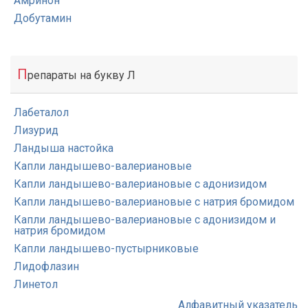
Амринон
Добутамин
П
репараты на букву Л
Лабеталол
Лизурид
Ландыша настойка
Капли ландышево-валериановые
Капли ландышево-валериановые с адонизидом
Капли ландышево-валериановые с натрия бромидом
Капли ландышево-валериановые с адонизидом и
натрия бромидом
Капли ландышево-пустырниковые
Лидофлазин
Линетол
Алфавитный указатель