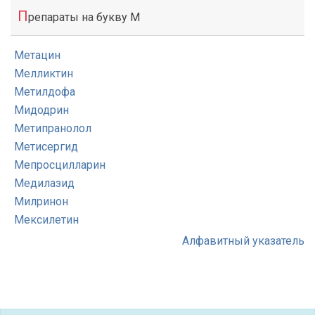
П
репараты на букву М
Метацин
Мелликтин
Метилдофа
Мидодрин
Метипранолол
Метисергид
Мепросцилларин
Медилазид
Милринон
Мексилетин
Алфавитный указатель