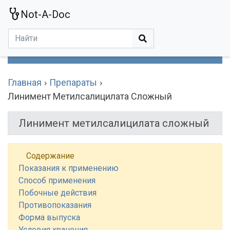
Not-A-Doc
МЕНЮ
Болезни
Действующие Вещества
Медучереждения
Препараты
Симптомы
Статьи
Термины
Специализации
Главная
Препараты
Линимент Метилсалицилата Сложный
Линимент метилсалицилата сложный
Содержание
Показания к применению
Способ применения
Побочные действия
Противопоказания
Форма выпуска
Условия хранения