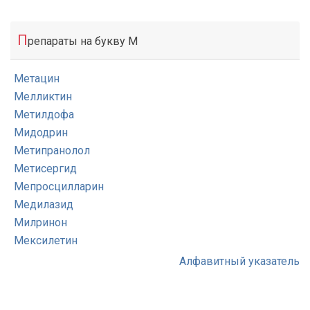
П
репараты на букву М
Метацин
Мелликтин
Метилдофа
Мидодрин
Метипранолол
Метисергид
Мепросцилларин
Медилазид
Милринон
Мексилетин
Алфавитный указатель