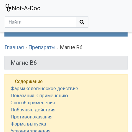
Not-A-Doc
МЕНЮ
Болезни
Действующие Вещества
Медучереждения
Препараты
Симптомы
Статьи
Термины
Специализации
Главная
Препараты
Магне B6
Магне B6
Содержание
Фармакологическое действие
Показания к применению
Способ применения
Побочные действия
Противопоказания
Форма выпуска
Условия хранения