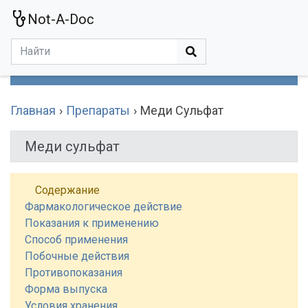
Not-A-Doc
МЕНЮ
Болезни
Действующие Вещества
Медучереждения
Препараты
Симптомы
Статьи
Термины
Специализации
Главная
Препараты
Меди Сульфат
Меди сульфат
Содержание
Фармакологическое действие
Показания к применению
Способ применения
Побочные действия
Противопоказания
Форма выпуска
Условия хранения