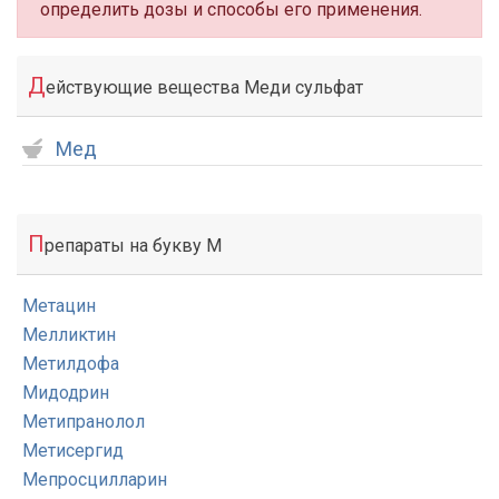
определить дозы и способы его применения.
Д
ействующие вещества Меди сульфат
Мед
П
репараты на букву М
Метацин
Мелликтин
Метилдофа
Мидодрин
Метипранолол
Метисергид
Мепросцилларин