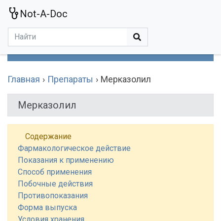
Not-A-Doc
МЕНЮ
Болезни
Действующие Вещества
Медучереждения
Препараты
Симптомы
Статьи
Термины
Специализации
Главная
Препараты
Мерказолил
Мерказолил
Содержание
Фармакологическое действие
Показания к применению
Способ применения
Побочные действия
Противопоказания
Форма выпуска
Условия хранения