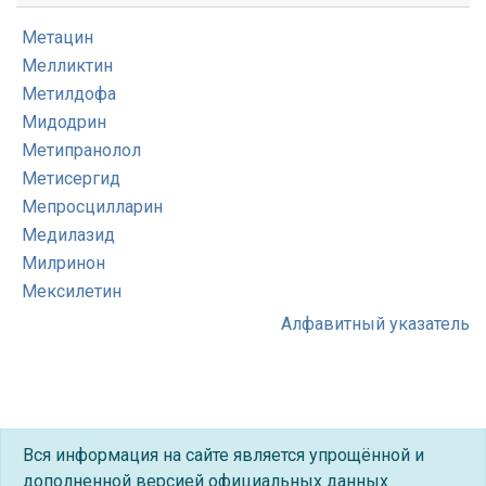
Метацин
Мелликтин
Метилдофа
Мидодрин
Метипранолол
Метисергид
Мепросцилларин
Медилазид
Милринон
Мексилетин
Алфавитный указатель
Вся информация на сайте является упрощённой и
дополненной версией официальных данных