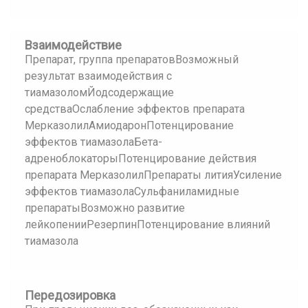
Взаимодействие
Препарат, группа препаратовВозможный
результат взаимодействия с
тиамазоломЙодсодержащие
средстваОслабление эффектов препарата
МерказолилАмиодаронПотенцирование
эффектов тиамазолаБета-
адреноблокаторыПотенцирование действия
препарата МерказолилПрепараты литияУсиление
эффектов тиамазолаСульфаниламидные
препаратыВозможно развитие
лейкопенииРезерпинПотенцирование влияний
тиамазола
Передозировка