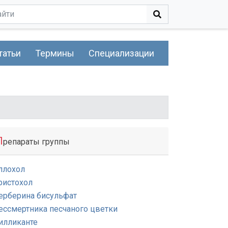
татьи
Термины
Специализации
П
репараты группы
ллохол
ристохол
ерберина бисульфат
ессмертника песчаного цветки
илликанте