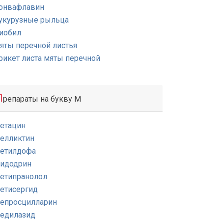
онвафлавин
укурузные рыльца
иобил
яты перечной листья
рикет листа мяты перечной
П
репараты на букву М
етацин
елликтин
етилдофа
идодрин
етипранолол
етисергид
епросцилларин
едилазид