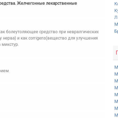
средства. Желчегонные лекарственные
К
К
Л
М
Б
как болеутоляющее средство при невралгических
у нерва) и как corrigens(вещество для улучшения
 микстур.
М
рием.
М
М
М
М
М
М
М