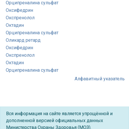
Орципреналина сульфат
Оксифедрин
Окспренолол
Октадин
Орципреналина сульфат
Оликард ретард
Оксифедрин
Окспренолол
Октадин
Орципреналина сульфат
Алфавитный указатель
Вся информация на сайте является упрощённой и
дополненной версией официальных данных
Министерства Охраны Здоровья (МОЗ).