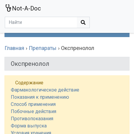
Not-A-Doc
МЕНЮ
Болезни
Действующие Вещества
Медучереждения
Препараты
Симптомы
Статьи
Термины
Специализации
Главная
Препараты
Окспренолол
Окспренолол
Содержание
Фармакологическое действие
Показания к применению
Способ применения
Побочные действия
Противопоказания
Форма выпуска
Условия хранения