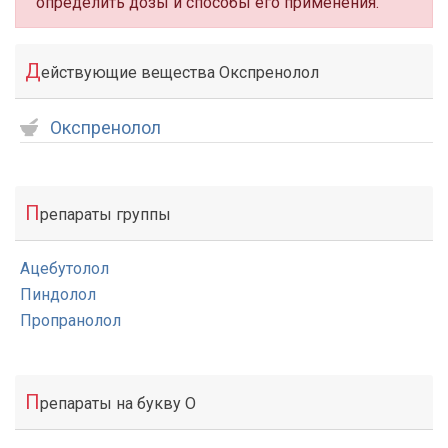
определить дозы и способы его применения.
Д
ействующие вещества Окспренолол
Окспренолол
П
репараты группы
Ацебутолол
Пиндолол
Пропранолол
П
репараты на букву О