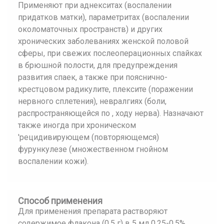
Применяют при аднекситах (воспалении
придатков матки), параметритах (воспалении
околоматочных пространств) и других
хронических заболеваниях женской половой
сферы, при свежих послеоперационных спайках
в брюшной полости, для предупреждения
развития спаек, а также при пояснично-
крестцовом радикулите, плексите (поражении
нервного сплетения), невралгиях (боли,
распространяющейся по , ходу нерва). Назначают
также иногда при хроническом
'рецидивирующем (повторяющемся)
фурункулезе (множественном гнойном
воспалении кожи).
Способ применения
Для применения препарата растворяют
содержимое флакона (0,5 г) в 5 мл 0,25-0,5%