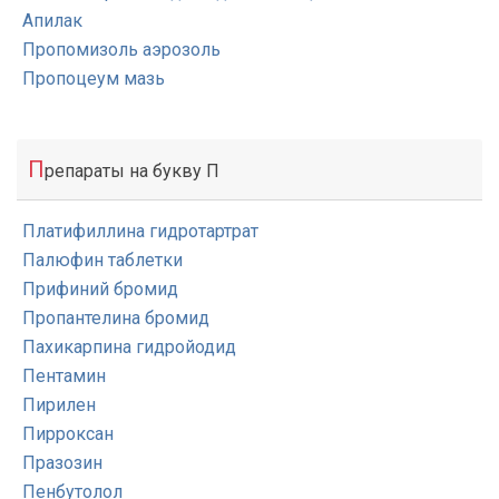
Апилак
Пропомизоль аэрозоль
Пропоцеум мазь
П
репараты на букву П
Платифиллина гидротартрат
Палюфин таблетки
Прифиний бромид
Пропантелина бромид
Пахикарпина гидройодид
Пентамин
Пирилен
Пирроксан
Празозин
Пенбутолол