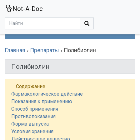
Not-A-Doc
МЕНЮ
Болезни
Действующие Вещества
Медучереждения
Препараты
Симптомы
Статьи
Термины
Специализации
Главная
Препараты
Полибиолин
Полибиолин
Содержание
Фармакологическое действие
Показания к применению
Способ применения
Противопоказания
Форма выпуска
Условия хранения
Действующее вещество