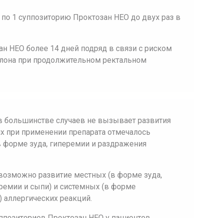
по 1 суппозиторию Проктозан НЕО до двух раз в
ан НЕО более 14 дней подряд в связи с риском
олона при продолжительном ректальном
в большинстве случаев не вызывает развития
х при применении препарата отмечалось
 форме зуда, гиперемии и раздражения
возможно развитие местных (в форме зуда,
еремии и сыпи) и системных (в форме
) аллергических реакций.
ппозиториев Проктозан НЕО у пациентов