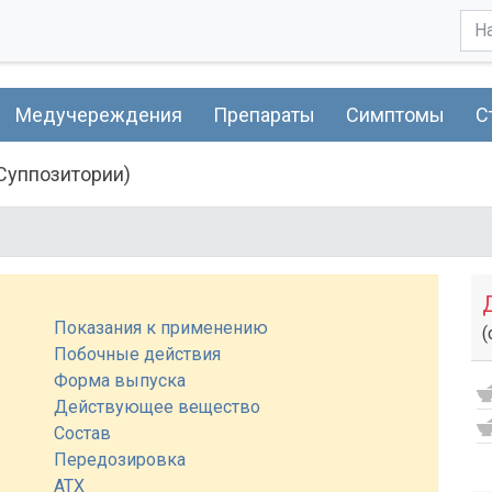
Медучереждения
Препараты
Симптомы
С
суппозитории)
Показания к применению
(
Побочные действия
Форма выпуска
Действующее вещество
Состав
Передозировка
АТХ