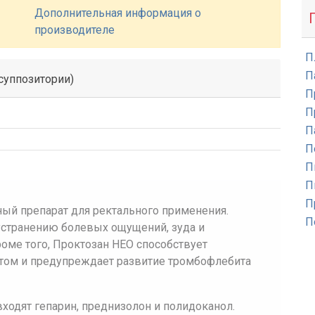
Дополнительная информация о
производителе
П
П
суппозитории)
П
П
П
П
П
П
П
ый препарат для ректального применения.
П
устранению болевых ощущений, зуда и
роме того, Проктозан НЕО способствует
том и предупреждает развитие тромбофлебита
ходят гепарин, преднизолон и полидоканол.