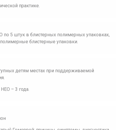
ической практике.
О по 5 штук в блистерных полимерных упаковках,
2 полимерные блистерные упаковки.
ступных детям местах при поддерживаемой
ия.
НЕО – 3 года.
лон
татья) Геморрой: причины, симптомы, диагностика