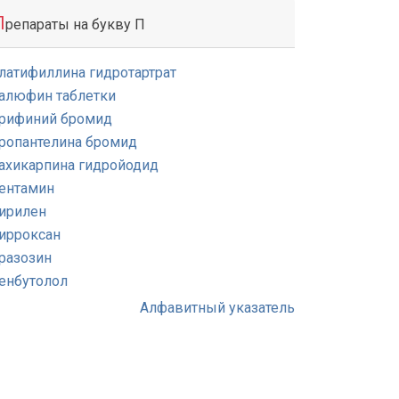
П
репараты на букву П
латифиллина гидротартрат
алюфин таблетки
рифиний бромид
ропантелина бромид
ахикарпина гидройодид
ентамин
ирилен
ирроксан
разозин
енбутолол
Алфавитный указатель