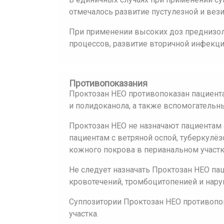
отмечалось развитие пустулезной и вез
При применении высоких доз преднизо
процессов, развитие вторичной инфекци
Противопоказания
Проктозан НЕО противопоказан пациент
и полидоканола, а также вспомогательн
Проктозан НЕО не назначают пациентам 
пациентам с ветряной оспой, туберкул
кожного покрова в перианальном участк
Не следует назначать Проктозан НЕО па
кровотечений, тромбоцитопенией и нар
Суппозитории Проктозан НЕО противопо
участка.