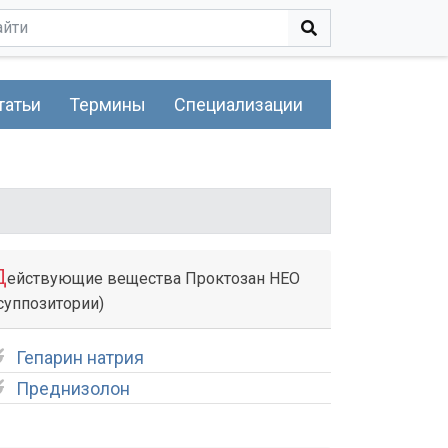
татьи
Термины
Специализации
Д
ействующие вещества Проктозан НЕО
суппозитории)
Гепарин натрия
Преднизолон