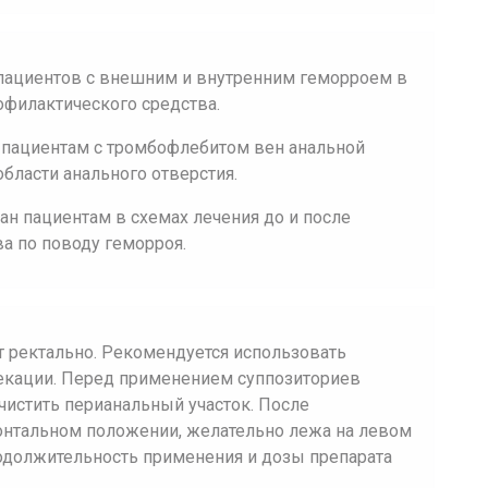
пациентов с внешним и внутренним геморроем в
офилактического средства.
 пациентам с тромбофлебитом вен анальной
области анального отверстия.
н пациентам в схемах лечения до и после
а по поводу геморроя.
 ректально. Рекомендуется использовать
екации. Перед применением суппозиториев
истить перианальный участок. После
зонтальном положении, желательно лежа на левом
родолжительность применения и дозы препарата