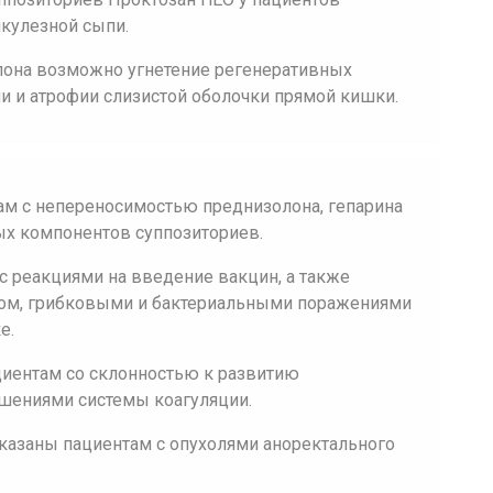
икулезной сыпи.
лона возможно угнетение регенеративных
и и атрофии слизистой оболочки прямой кишки.
ам с непереносимостью преднизолона, гепарина
ых компонентов суппозиториев.
с реакциями на введение вакцин, а также
ёзом, грибковыми и бактериальными поражениями
е.
циентам со склонностью к развитию
ушениями системы коагуляции.
казаны пациентам с опухолями аноректального