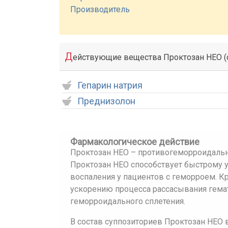
Производитель
Д
ействующие вещества Проктозан НЕО (
Гепарин натрия
Преднизолон
Фармакологическое действие
Проктозан НЕО – противогеморроидальн
Проктозан НЕО способствует быстрому 
воспаления у пациентов с геморроем. К
ускорению процесса рассасывания гема
геморроидального сплетения.
В состав суппозиториев Проктозан НЕО в