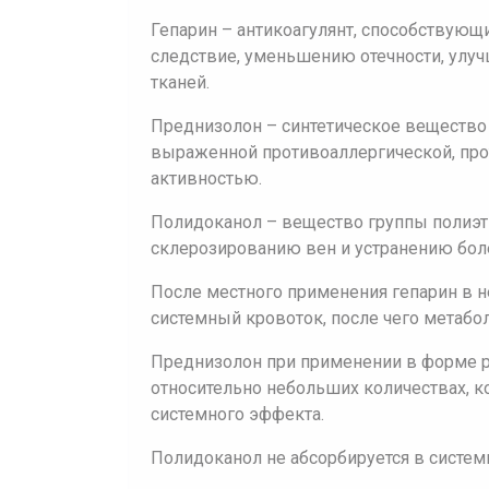
Гепарин – антикоагулянт, способствующ
следствие, уменьшению отечности, улу
тканей.
Преднизолон – синтетическое вещество
выраженной противоаллергической, про
активностью.
Полидоканол – вещество группы полиэ
склерозированию вен и устранению бо
После местного применения гепарин в н
системный кровоток, после чего метабол
Преднизолон при применении в форме р
относительно небольших количествах, 
системного эффекта.
Полидоканол не абсорбируется в систем