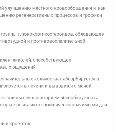
ий улучшению местного кровообращения и, как
чшению регенеративных процессов и трофики
 группы глюкокортикостероидов, обладающее
тивозудной и противовоспалительной
тиленгликолей, способствующее
левых ощущений.
езначительных количествах абсорбируется в
изируется в печени и выводится с мочой.
ектальных суппозиторием абсорбируется в
которые не являются клинически значимыми для
ный кровоток.