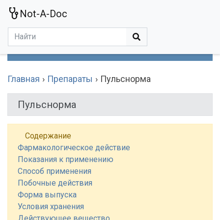
Not-A-Doc
МЕНЮ
Болезни
Действующие Вещества
Медучереждения
Препараты
Симптомы
Статьи
Термины
Специализации
Главная
Препараты
Пульснорма
Пульснорма
Содержание
Фармакологическое действие
Показания к применению
Способ применения
Побочные действия
Форма выпуска
Условия хранения
Действующее вещество