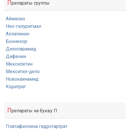
П
репараты группы
Аймалин
Нео-гилуритмал
Аллапинин
Боннекор
Дизопирамид
Дифенин
Мексилетин
Мекситил-депо
Новокаинамид
Коритрат
П
репараты на букву П
Платифиллина гидротартрат