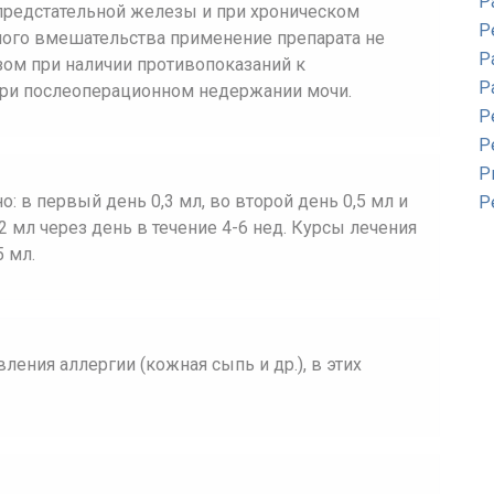
Р
редстательной железы и при хроническом
Р
ного вмешательства применение препарата не
Р
зом при наличии противопоказаний к
Р
при послеоперационном недержании мочи.
Р
Р
Р
 в первый день 0,3 мл, во второй день 0,5 мл и
Р
2 мл через день в течение 4-6 нед. Курсы лечения
5 мл.
ения аллергии (кожная сыпь и др.), в этих