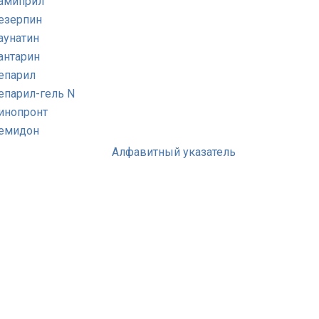
амиприл
езерпин
аунатин
антарин
епарил
епарил-гель N
инопронт
емидон
Алфавитный указатель