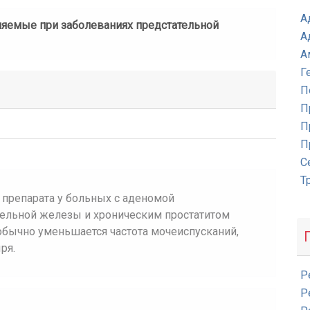
А
няемые при заболеваниях предстательной
А
А
Г
П
П
П
П
С
Т
 препарата у больных с аденомой
тельной железы и хроническим простатитом
обычно уменьшается частота мочеиспусканий,
ря.
Р
Р