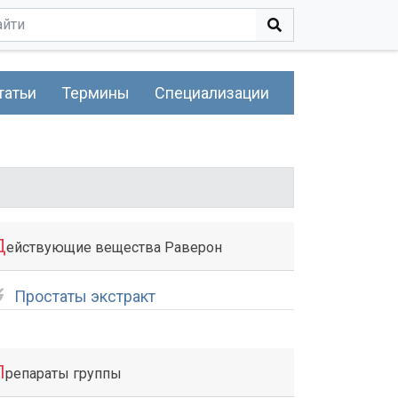
татьи
Термины
Специализации
Д
ействующие вещества Раверон
Простаты экстракт
П
репараты группы