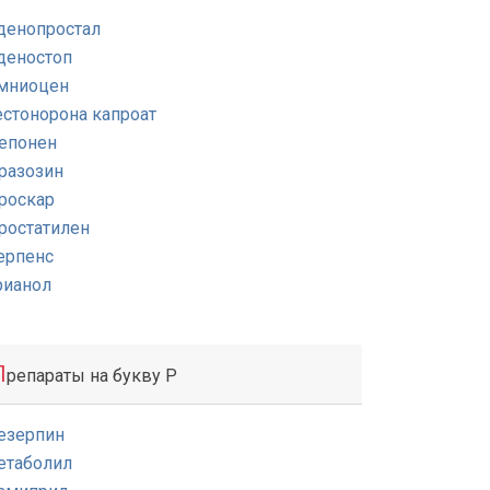
денопростал
деностоп
мниоцен
естонорона капроат
епонен
разозин
роскар
ростатилен
ерпенс
рианол
П
репараты на букву Р
езерпин
етаболил