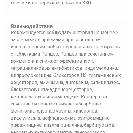
масло мяты перечной, повидон К30.
Взаимодействие
Рекомендуется соблюдать интервал не менее 2
часов между приемами при сочетанном
использовании любых пероральных препаратов
с таблетками Релцер. Релцер при сочетанном
применении снижает эффективность
тетрациклиновых антибиотиков, индометацина,
ципрофлоксацина, блокаторов Н2-гистаминовых
рецепторов, аминазина, дигоксина, салицилатов,
блокаторов бета-адренорецепторов,
кетоконазола и индометацина. Релцер при
сочетанном приеме снижает абсорбцию
фенитоина, хлорпромазина, хинолонов,
дифлунизана, цефподоксима, азитромицина,
рифампицина, пивампициллина, барбитуратов,
непрямых антикоагулянтов, лансопразола,