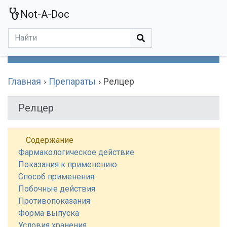
Not-A-Doc
МЕНЮ
Болезни
Действующие Вещества
Медучереждения
Препараты
Симптомы
Статьи
Термины
Специализации
Главная
Препараты
Релцер
Релцер
Содержание
Фармакологическое действие
Показания к применению
Способ применения
Побочные действия
Противопоказания
Форма выпуска
Условия хранения