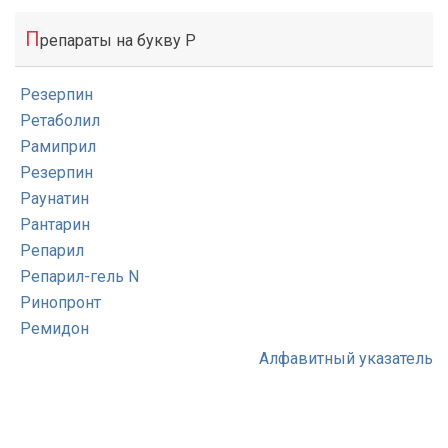
П
репараты на букву Р
Резерпин
Ретаболил
Рамиприл
Резерпин
Раунатин
Рантарин
Репарил
Репарил-гель N
Ринопронт
Ремидон
Алфавитный указатель