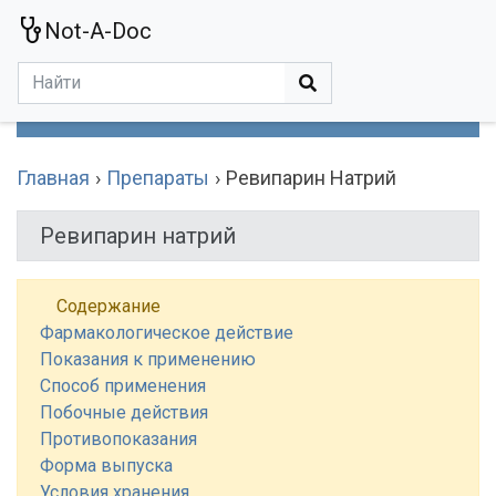
Not-A-Doc
МЕНЮ
Болезни
Действующие Вещества
Медучереждения
Препараты
Симптомы
Статьи
Термины
Специализации
Главная
Препараты
Ревипарин Натрий
Ревипарин натрий
Содержание
Фармакологическое действие
Показания к применению
Способ применения
Побочные действия
Противопоказания
Форма выпуска
Условия хранения