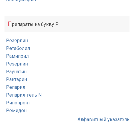
П
репараты на букву Р
Резерпин
Ретаболил
Рамиприл
Резерпин
Раунатин
Рантарин
Репарил
Репарил-гель N
Ринопронт
Ремидон
Алфавитный указатель