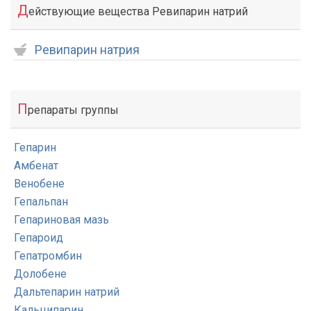
Д
ействующие вещества Ревипарин натрий
Ревипарин натрия
П
репараты группы
Гепарин
Амбенат
Венобене
Гепальпан
Гепариновая мазь
Гепароид
Гепатромбин
Долобене
Дальтепарин натрий
Кальципарин