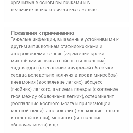
организма в основном почками и в
незначительных количествах с желчью.
Показания к применению
Тяжелые инфекции, вызванные устойчивыми к
другим антибиотикам стафилококками и
энтерококками: сепсис (заражение крови
микробами из очага гнойного воспаления),
эндокардит (воспаление внутреней оболочки
сердца вследствие наличия в крови микробов),
пневмония (воспаление легких), абсцесс
(гнойник) легкого, эмпиема плевры (скопление
гноя между оболочками легких), остеомиелит
(воспаление костного мозга и прилегающей
костной ткани), энтероколит (воспаление тонкой
и толстой кишки), менингит (воспаление
оболочек мозга) и др.