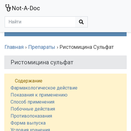
Not-A-Doc
МЕНЮ
Болезни
Действующие Вещества
Медучереждения
Препараты
Симптомы
Статьи
Термины
Специализации
Главная
Препараты
Ристомицина Сульфат
Ристомицина сульфат
Содержание
Фармакологическое действие
Показания к применению
Способ применения
Побочные действия
Противопоказания
Форма выпуска
Условия хранения