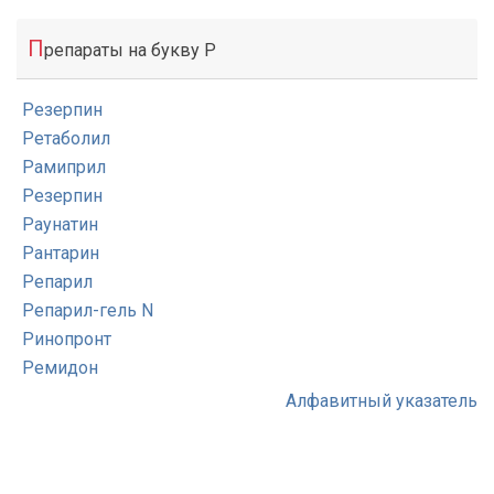
П
репараты на букву Р
Резерпин
Ретаболил
Рамиприл
Резерпин
Раунатин
Рантарин
Репарил
Репарил-гель N
Ринопронт
Ремидон
Алфавитный указатель