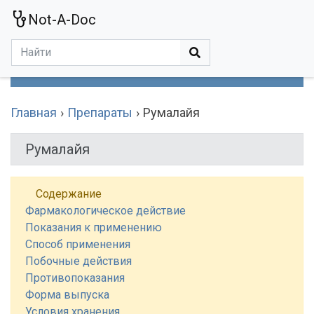
Not-A-Doc
МЕНЮ
Болезни
Действующие Вещества
Медучереждения
Препараты
Симптомы
Статьи
Термины
Специализации
Главная
Препараты
Румалайя
Румалайя
Содержание
Фармакологическое действие
Показания к применению
Способ применения
Побочные действия
Противопоказания
Форма выпуска
Условия хранения