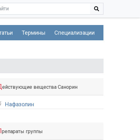
татьи
Термины
Специализации
Д
ействующие вещества Санорин
Нафазолин
П
репараты группы