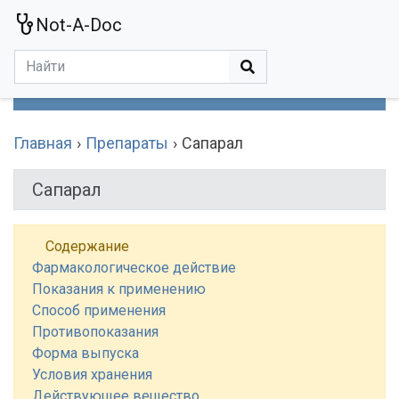
Not-A-Doc
МЕНЮ
Болезни
Действующие Вещества
Медучереждения
Препараты
Симптомы
Статьи
Термины
Специализации
Главная
Препараты
Сапарал
Сапарал
Содержание
Фармакологическое действие
Показания к применению
Способ применения
Противопоказания
Форма выпуска
Условия хранения
Действующее вещество