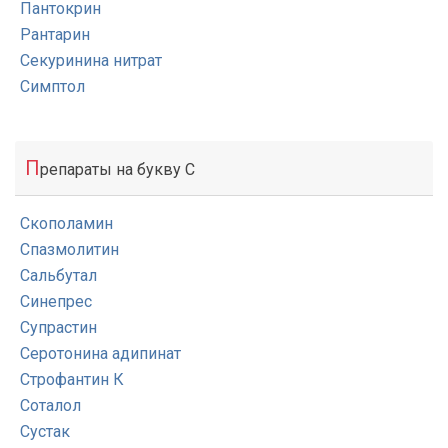
Пантокрин
Рантарин
Секуринина нитрат
Симптол
П
репараты на букву С
Скополамин
Спазмолитин
Сальбутал
Синепрес
Супрастин
Серотонина адипинат
Строфантин К
Соталол
Сустак