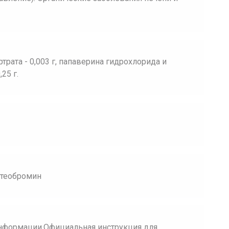
трата - 0,003 г, папаверина гидрохлорида и
25 г.
 теобромин
нформации.Официальная инструкция для