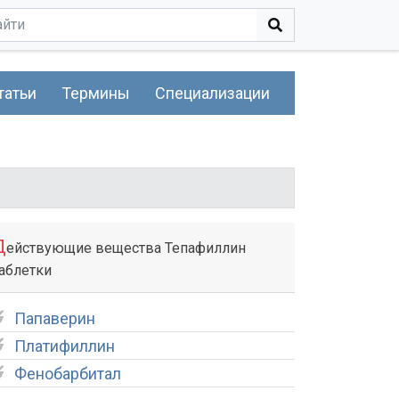
татьи
Термины
Специализации
Д
ействующие вещества Тепафиллин
аблетки
Папаверин
Платифиллин
Фенобарбитал