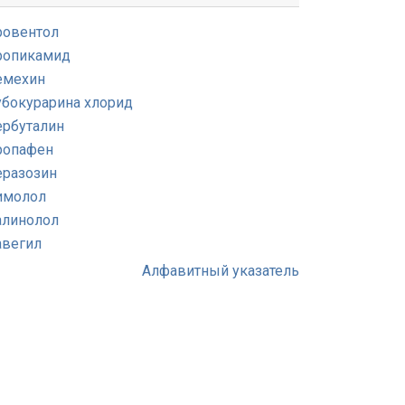
ровентол
ропикамид
емехин
убокурарина хлорид
ербуталин
ропафен
еразозин
имолол
алинолол
авегил
Алфавитный указатель