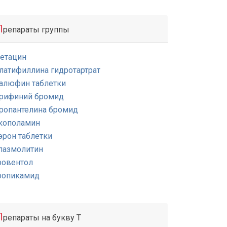
П
репараты группы
етацин
латифиллина гидротартрат
алюфин таблетки
рифиний бромид
ропантелина бромид
кополамин
эрон таблетки
пазмолитин
ровентол
ропикамид
П
репараты на букву Т