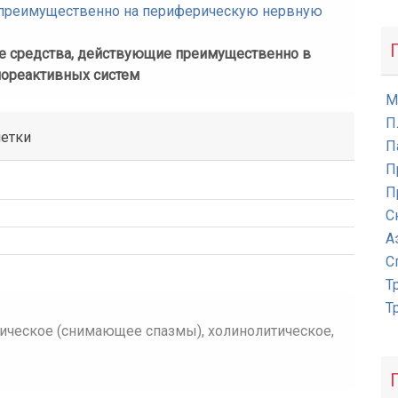
 преимущественно на периферическую нервную
е средства, действующие преимущественно в
нореактивных систем
М
П
летки
П
П
П
С
А
С
Т
Т
ическое (снимающее спазмы), холинолитическое,