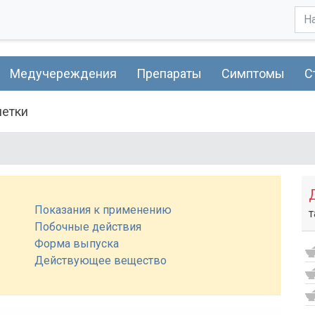
Медучереждения
Препараты
Симптомы
С
летки
Показания к применению
т
Побочные действия
Форма выпуска
Действующее вещество