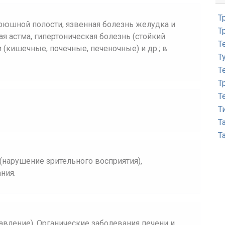
Т
рюшной полости, язвенная болезнь желудка и
Т
я астма, гипертоническая болезнь (стойкий
Т
 (кишечные, почечные, печеночные) и др.; в
Т
Т
Т
Т
Т
Т
Т
(нарушение зрительного восприятия),
ния.
вление). Органические заболевания печени и