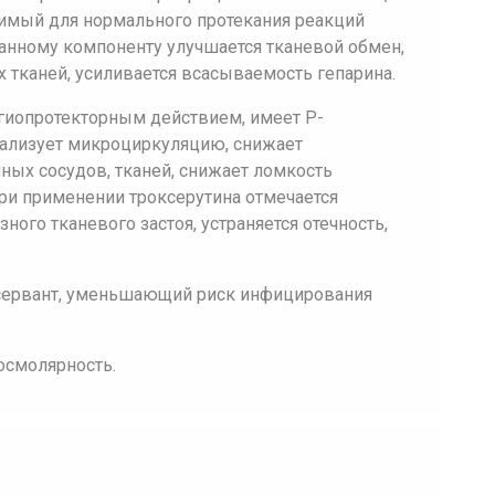
димый для нормального протекания реакций
данному компоненту улучшается тканевой обмен,
 тканей, усиливается всасываемость гепарина.
нгиопротекторным действием, имеет Р-
ализует микроциркуляцию, снижает
ных сосудов, тканей, снижает ломкость
При применении троксерутина отмечается
ного тканевого застоя, устраняется отечность,
нсервант, уменьшающий риск инфицирования
осмолярность.