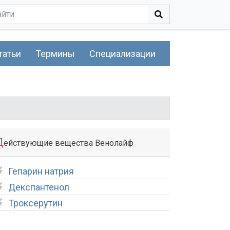
татьи
Термины
Специализации
Д
ействующие вещества Венолайф
Гепарин натрия
Декспантенол
Троксерутин