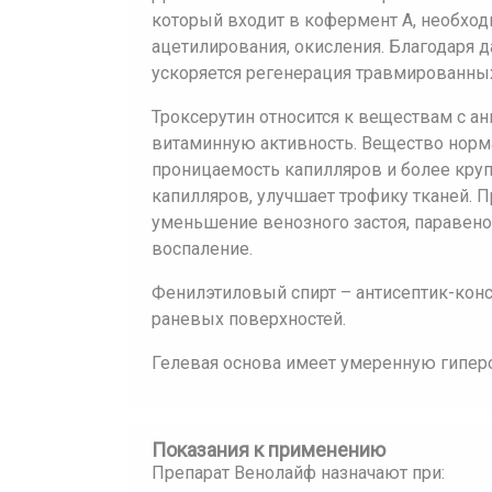
который входит в кофермент А, необхо
ацетилирования, окисления. Благодаря 
ускоряется регенерация травмированных
Троксерутин относится к веществам с а
витаминную активность. Вещество норм
проницаемость капилляров и более круп
капилляров, улучшает трофику тканей. 
уменьшение венозного застоя, паравеноз
воспаление.
Фенилэтиловый спирт – антисептик-ко
раневых поверхностей.
Гелевая основа имеет умеренную гипер
Показания к применению
Препарат Венолайф назначают при: