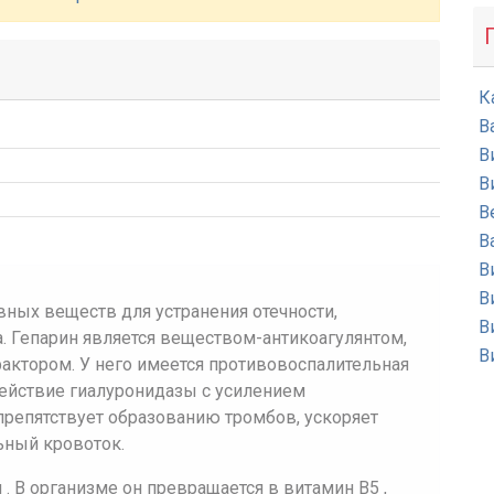
К
В
В
В
В
В
В
В
ных веществ для устранения отечности,
В
. Гепарин является веществом-антикоагулянтом,
В
ктором. У него имеется противовоспалительная
действие гиалуронидазы с усилением
репятствует образованию тромбов, ускоряет
ьный кровоток.
. В организме он превращается в витамин В5 ,