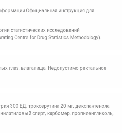
нформации.Официальная инструкция для
огии статистических исследований
ing Centre for Drug Statistics Methodology).
тых глаз, влагалища. Недопустимо ректальное
трия 300 ЕД, троксерутина 20 мг, декспантенола
нилэтиловый спирт, карбомер, пропиленгликоль,