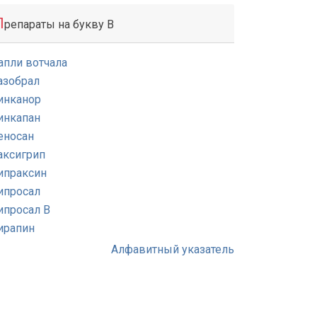
П
репараты на букву В
апли вотчала
азобрал
инканор
инкапан
еносан
аксигрип
ипраксин
ипросал
ипросал В
ирапин
Алфавитный указатель