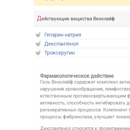
Д
ействующие вещества Венолайф
Гепарин натрия
Декспантенол
Троксерутин
Фармакологическое действие
Гель Венолайф содержит комплекс актив
нарушения кровообращения, лимфостаза
естественным противосвертывающим фа
активность, способность ингибировать 
регенеративных процессов. Компонент п
процессы фибринолиза, улучшает локал
Декспантенол относится к провитаминам 