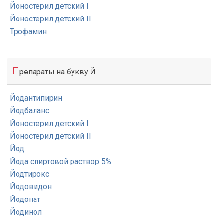
Йоностерил детский I
Йоностерил детский II
Трофамин
П
репараты на букву Й
Йодантипирин
Йодбаланс
Йоностерил детский I
Йоностерил детский II
Йод
Йода спиртовой раствор 5%
Йодтирокс
Йодовидон
Йодонат
Йодинол