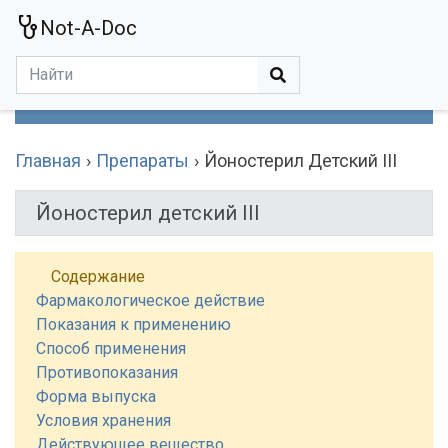
Not-A-Doc
МЕНЮ
Болезни
Действующие Вещества
Медучереждения
Препараты
Симптомы
Статьи
Термины
Специализации
Главная
Препараты
Йоностерил Детский III
Йоностерил детский III
Содержание
Фармакологическое действие
Показания к применению
Способ применения
Противопоказания
Форма выпуска
Условия хранения
Действующее вещество