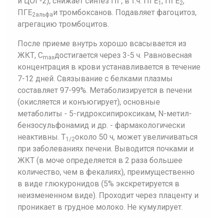
и ЦОГ-2), снижает синтез ПГ, в т.ч. ПГЕ
, ПГЕ
,
1
2
ПГЕ
и тромбоксанов. Подавляет фагоцитоз,
2альфа
агрегацию тромбоцитов.
После приеме внутрь хорошо всасывается из
ЖКТ, C
достигается через 3-5 ч. Равновесная
max
концентрация в крови устанавливается в течение
7-12 дней. Связывание с белками плазмы
составляет 97-99%. Метаболизируется в печени
(окисляется и конъюгирует), основные
метаболиты - 5-гидроксипироксикам, N-метил-
бензосульфонамид и др. - фармакологически
неактивны. T
около 50 ч, может увеличиваться
1/2
при заболеваниях печени. Выводится почками и
ЖКТ (в моче определяется в 2 раза большее
количество, чем в фекалиях), преимущественно
в виде глюкуронидов (5% экскретируется в
неизмененном виде). Проходит через плаценту и
проникает в грудное молоко. Не кумулирует.