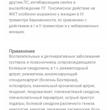
другим ЛС, ингибирующим синтез и
высвобождение ПГ. Токсическое действие на
ЖКТ особенно выражено у женщин в III
триместре беременности, по сравнению с
действием в I и II триместрах и у небеременных
женщин.
Применение
Воспалительные и дегенеративные заболевания
суставов и позвоночника, сопровождающиеся
болевым синдромом, в т.ч. ревматоидный
артрит, ревматизм, анкилозирующий
спондилоартрит (болезнь Бехтерева),
остеоартроз, ювенильный хронический артрит,
тендинит, тендовагинит, плечекистевой синдром,
плечелопаточный периартрит, острый приступ
подагры; болевой синдром различного генеза:
невралгия, миалгия, первичная дисменорея, боль