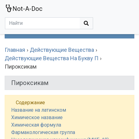
Not-A-Doc
МЕНЮ
Болезни
Действующие Вещества
Медучереждения
Препараты
Симптомы
Статьи
Термины
Специализации
Главная
Действующие Вещества
Действующие Вещества На Букву П
Пироксикам
Пироксикам
Содержание
Название на латинском
Химическое название
Химическая формула
Фармакологическая группа