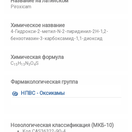
Название на латинском
Piroxicam
Химическое название
4-Гидрокси-2-метил-N-2-пиридинил-2H-1,2-
бензотиазин-3-карбоксамид-1,1-диоксид
Химическая формула
C
H
N
O
S
15
13
3
4
Фармакологическая группа
НПВС - Оксикамы
Нозологическая классификация (МКБ-10)
Код CAS36322-90-4