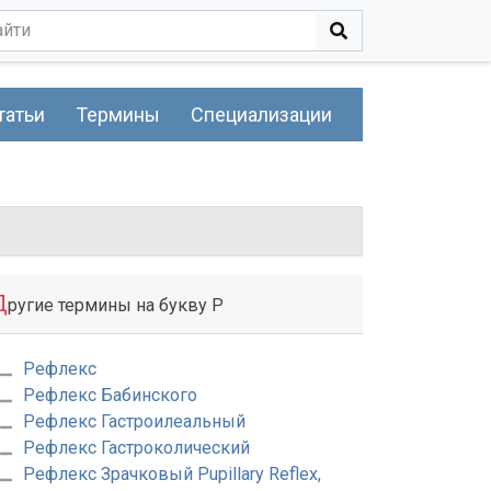
татьи
Термины
Специализации
Д
ругие термины на букву Р
Рефлекс
Рефлекс Бабинского
Рефлекс Гастроилеальный
Рефлекс Гастроколический
Рефлекс Зрачковый Pupillary Reflex,