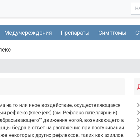
Медучереждения
Препараты
Симптомы
С
лекс
зма на то или иное воздействие, осуществляющаяся
й рефлекс (knee jerk) (см. Рефлекс пателлярный)
подбрасывающего"" движения ногой, возникающего в
шцы бедра в ответ на растяжение при постукивании
кже некоторых других рефлексов, таких как ахиллов