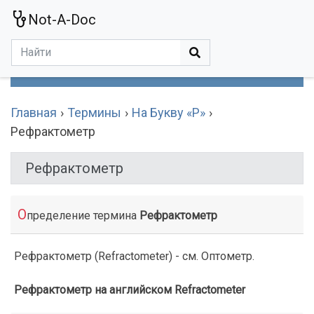
Not-A-Doc
МЕНЮ
Болезни
Действующие Вещества
Медучереждения
Препараты
Симптомы
Статьи
Термины
Специализации
Главная
Термины
На Букву «Р»
Рефрактометр
Рефрактометр
О
пределение термина
Рефрактометр
Рефрактометр (Refractometer) - см. Оптометр.
Рефрактометр на английском Refractometer