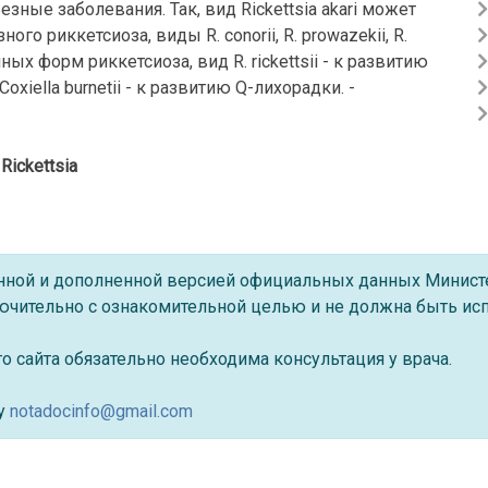
зные заболевания. Так, вид Rickettsia akari может
го риккетсиоза, виды R. conorii, R. prowazekii, R.
чных форм риккетсиоза, вид R. rickettsii - к развитию
xiella burnetii - к развитию Q-лихорадки. -
Rickettsia
ённой и дополненной версией официальных данных Минист
ючительно с ознакомительной целью и не должна быть исп
 сайта обязательно необходима консультация у врача.
су
notadocinfo@gmail.com