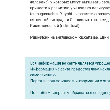
человека), у которых могут вызывать серье
привести к развитию у человека везикулезно
tsutsugamushi и R. typhi - к развитию разли
пятнистой лихорадки Скалистых гор, а вид Co
Риккетсиозный (rickettsial).
Риккетсии на английском Rickettsiae, Един. 
Вся информация на сайте является упрощ
Информация на сайте предоставлена искл
самолечению.
Перед использованием информации с этого
По любым вопросам обращаться по адре