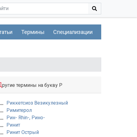
татьи
Термины
Специализации
Д
ругие термины на букву Р
Риккетсиоз Везикулезный
Римитерол
Рин- Rhin-, Рино-
Ринит
Ринит Острый