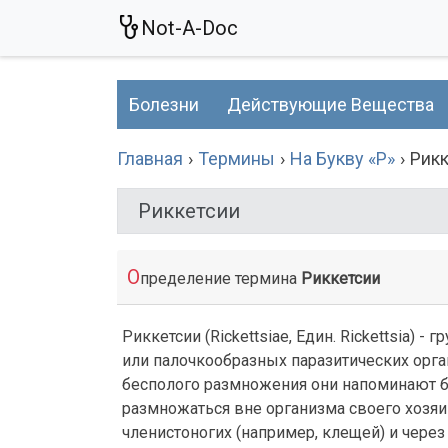
Not-A-Doc
Болезни
Действующие Вещества
Главная
Термины
На Букву «Р»
Рик
Риккетсии
О
пределение термина
Риккетсии
Риккетсии (Rickettsiae, Един. Rickettsia)
или палочкообразных паразитических орга
бесполого размножения они напоминают ба
размножаться вне организма своего хозя
членистоногих (например, клещей) и чер