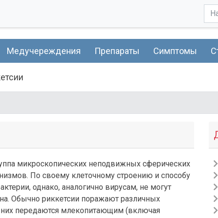
Медучереждения
Препараты
Симптомы
С
кетсии
 - группа микроскопических неподвижных сферических
низмов. По своему клеточному строению и способу
ктерии, однако, аналогично вирусам, не могут
ина. Обычно риккетсии поражают различных
ез них передаются млекопитающим (включая