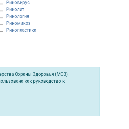
Риновирус
Ринолит
Ринология
Риномикоз
Ринопластика
ерства Охраны Здоровья (МОЗ).
ользована как руководство к