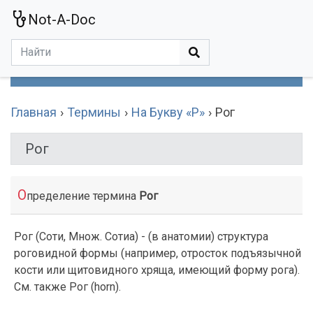
Not-A-Doc
МЕНЮ
Болезни
Действующие Вещества
Медучереждения
Препараты
Симптомы
Статьи
Термины
Специализации
Главная
Термины
На Букву «Р»
Рог
Рог
О
пределение термина
Рог
Рог (Соти, Множ. Сотиа) - (в анатомии) структура
роговидной формы (например, отросток подъязычной
кости или щитовидного хряща, имеющий форму рога).
См. также Рог (horn).