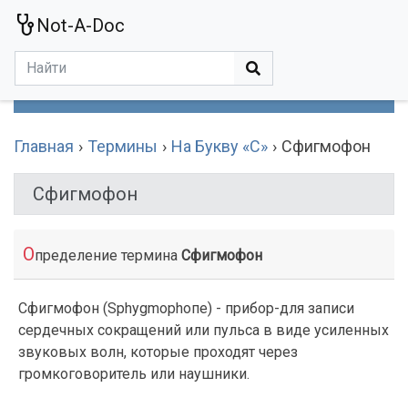
Not-A-Doc
МЕНЮ
Болезни
Действующие Вещества
Медучереждения
Препараты
Симптомы
Статьи
Термины
Специализации
Главная
Термины
На Букву «С»
Сфигмофон
Сфигмофон
О
пределение термина
Сфигмофон
Сфигмофон (Sphygmophoпе) - прибор-для записи
сердечных сокращений или пульса в виде усиленных
звуковых волн, которые проходят через
громкоговоритель или наушники.