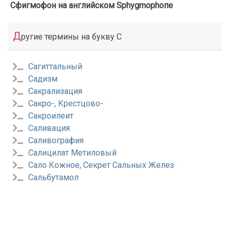
Сфигмофон на английском Sphygmophoпе
Д
ругие термины на букву С
Сагиттальный
Садизм
Сакрализация
Сакро-, Крестцово-
Сакроилеит
Саливация
Саливография
Салицилат Метиловый
Сало Кожное, Секрет Сальных Желез
Сальбутамол