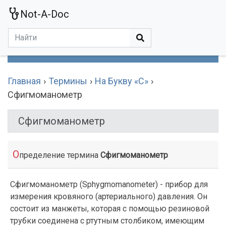
Not-A-Doc
МЕНЮ
Болезни
Действующие Вещества
Медучереждения
Препараты
Симптомы
Статьи
Термины
Специализации
Главная
Термины
На Букву «С»
Сфигмоманометр
Сфигмоманометр
О
пределение термина
Сфигмоманометр
Сфигмоманометр (Sphygmomanometer) - прибор для
измерения кровяного (артериального) давления. Он
состоит из манжеты, которая с помощью резиновой
трубки соединена с ртутным столбиком, имеющим